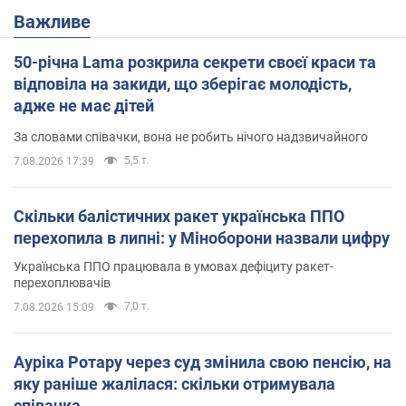
Важливе
50-річна Lama розкрила секрети своєї краси та
відповіла на закиди, що зберігає молодість,
адже не має дітей
За словами співачки, вона не робить нічого надзвичайного
5,5 т.
7.08.2026 17:39
Скільки балістичних ракет українська ППО
перехопила в липні: у Міноборони назвали цифру
Українська ППО працювала в умовах дефіциту ракет-
перехоплювачів
7,0 т.
7.08.2026 15:09
Ауріка Ротару через суд змінила свою пенсію, на
яку раніше жалілася: скільки отримувала
співачка