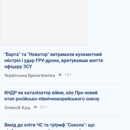
"Варта" та "Новатор" витримали кулеметний
обстріл і удар FPV-дрона, врятувавши життя
офіцеру ЗСУ
Українська Бронетехніка
1,8 т.
КНДР як каталізатор війни, або Про новий
етап російсько-північнокорейського союзу
Олексій Кущ
2,0 т.
Вихід до еліти ЧС та тріумф "Сокола": що