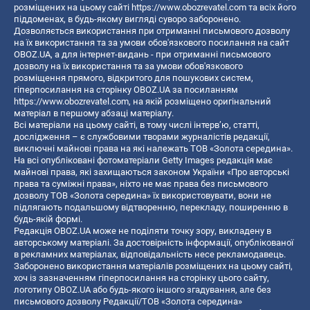
розміщених на цьому сайті
https://www.obozrevatel.com
та всіх його
піддоменах, в будь-якому вигляді суворо заборонено.
Дозволяється використання при отриманні письмового дозволу
на їх використання та за умови обов'язкового посилання на сайт
OBOZ.UA, а для інтернет-видань - при отриманні письмового
дозволу на їх використання та за умови обов'язкового
розміщення прямого, відкритого для пошукових систем,
гіперпосилання на сторінку OBOZ.UA за посиланням
https://www.obozrevatel.com
, на якій розміщено оригінальний
матеріал в першому абзаці матеріалу.
Всі матеріали на цьому сайті, в тому числі інтерв’ю, статті,
дослідження – є службовими творами журналістів редакції,
виключні майнові права на які належать ТОВ «Золота середина».
На всі опубліковані фотоматеріали Getty Images редакція має
майнові права, які захищаються законом України «Про авторські
права та суміжні права», ніхто не має права без письмового
дозволу ТОВ «Золота середина» їх використовувати, вони не
підлягають подальшому відтворенню, перекладу, поширенню в
будь-якій формі.
Редакція OBOZ.UA може не поділяти точку зору, викладену в
авторському матеріалі. За достовірність інформації, опублікованої
в рекламних матеріалах, відповідальність несе рекламодавець.
Заборонено використання матеріалів розміщених на цьому сайті,
хоч із зазначенням гіперпосилання на сторінку цього сайту,
логотипу OBOZ.UA або будь-якого іншого згадування, але без
письмового дозволу Редакції/ТОВ «Золота середина»