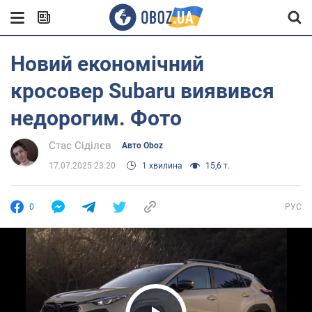
Новий економічний
кросовер Subaru виявився
недорогим. Фото
Стас Сіділєв
Авто Oboz
17.07.2025 23:20
1 хвилина
15,6 т.
0
РУС