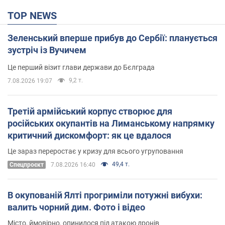
TOP NEWS
Зеленський вперше прибув до Сербії: планується
зустріч із Вучичем
Це перший візит глави держави до Бєлграда
9,2 т.
7.08.2026 19:07
Третій армійський корпус створює для
російських окупантів на Лиманському напрямку
критичний дискомфорт: як це вдалося
Це зараз переростає у кризу для всього угруповання
49,4 т.
Cпецпроєкт
7.08.2026 16:40
В окупованій Ялті прогриміли потужні вибухи:
валить чорний дим. Фото і відео
Місто, ймовірно, опинилося під атакою дронів