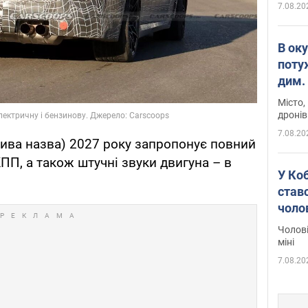
7.08.20
В ок
поту
дим. 
Місто,
дронів
7.08.20
ва назва) 2027 року запропонує повний
ПП, а також штучні звуки двигуна – в
У Ко
ставс
чоло
Чолові
міні
7.08.20