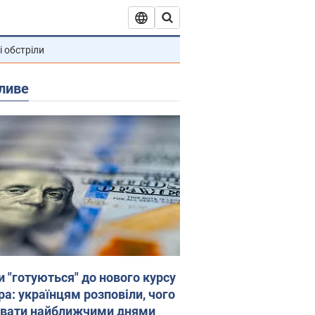
і обстріли
ливе
и "готуються" до нового курсу
ра: українцям розповіли, чого
увати найближчими днями