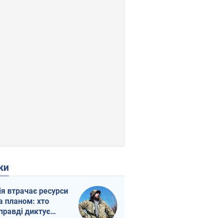
ки
ія втрачає ресурси
а планом: хто
правді диктує