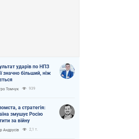
ультат ударів по НПЗ
ії значно більший, ніж
ється
939
ро Томчук
помста, а стратегія:
аїна змушує Росію
тити за війну
2,1 т.
ор Андрусів