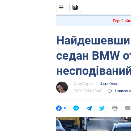
Герої вій
Найдешевший
седан BMW о
несподівани
Стас Сіділєв
Авто Oboz
30.01.2026 19:47
1 хвилин
0