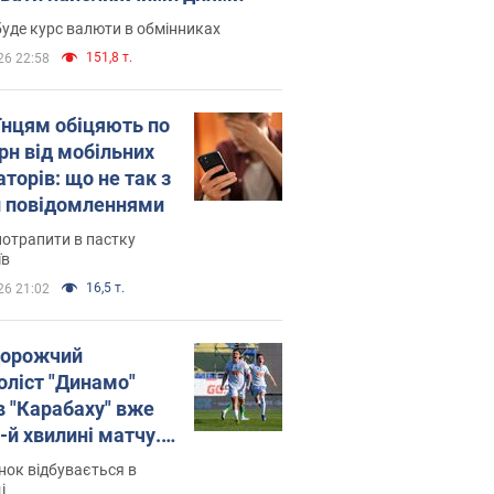
уде курс валюти в обмінниках
151,8 т.
26 22:58
їнцям обіцяють по
рн від мобільних
торів: що не так з
 повідомленнями
потрапити в пастку
їв
16,5 т.
26 21:02
орожчий
оліст "Динамо"
в "Карабаху" вже
-й хвилині матчу.
о
ок відбувається в
і