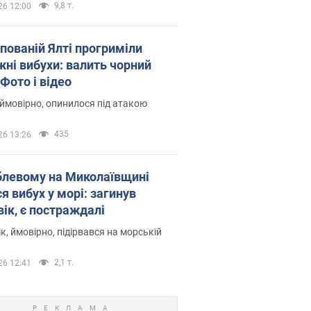
9,8 т.
26 12:00
упованій Ялті прогриміли
жні вибухи: валить чорний
Фото і відео
 ймовірно, опинилося під атакою
435
26 13:26
блевому на Миколаївщині
я вибух у морі: загинув
вік, є постраждалі
к, ймовірно, підірвався на морській
2,1 т.
26 12:41