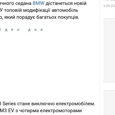
ичного седана
BMW
дістанеться новій
6.08.20
. У топовій модифікації автомобіль
, який порадує багатьох покупців.
ідео дня
 Series стане виключно електромобілем.
W M3 EV з чотирма електромоторами