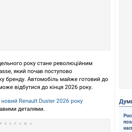
дельного року стане революційним
asse, який почав поступово
ку бренду. Автомобіль майже готовий до
може відбутися до кінця 2026 року.
,
новий Renault Duster 2026 року
Дум
кавими деталями.
Рос
поз
нас