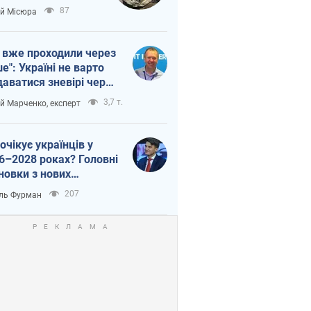
п війни
87
ій Місюра
 вже проходили через
ше": Україні не варто
даватися зневірі через
етний терор
3,7 т.
ій Марченко, експерт
очікує українців у
6–2028 роках? Головні
новки з нових
гнозів від НБУ
207
ль Фурман