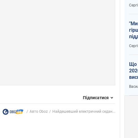
тем
Серг
"Ми
гір
під
рак
Серг
Що 
202
вис
про
Васи
Підписатися
Авто Oboz
Найдешевший електричний седан...