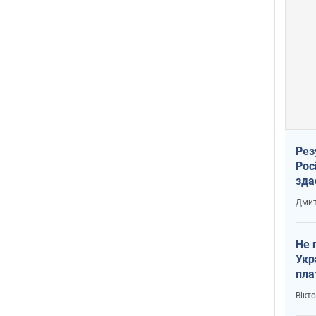
Рез
Рос
зда
Дмит
Не 
Укр
пла
Вікт