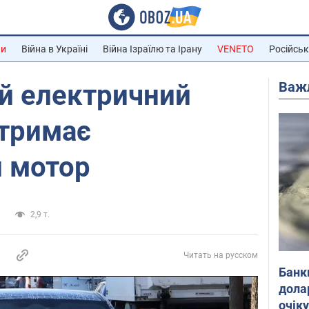
ни
Війна в Україні
Війна Ізраїлю та Ірану
VENETO
Російськ
Важ
 електричний
тримає
й мотор
а
2,9 т.
Читать на русском
Банк
дола
очік