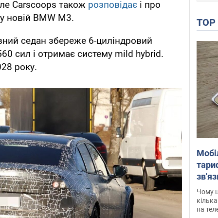
Але Carscoops також
розповідає
і про
 у новій BMW M3.
TO
вний седан збереже 6-циліндровий
60 сил і отримає систему mild hybrid.
028 року.
Мобі
тариф
зв'яз
скар
Чому ц
кілька
на тел