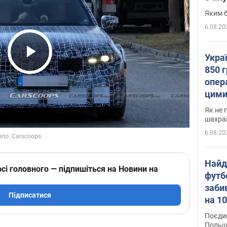
Яким б
6.08.20
Укра
Play Video
850 г
опера
цими
Як не 
шахра
6.08.20
Найд
сі головного — підпишіться на Новини на
футб
заби
Підписатися
на 10
Віде
Поєдин
Польщ