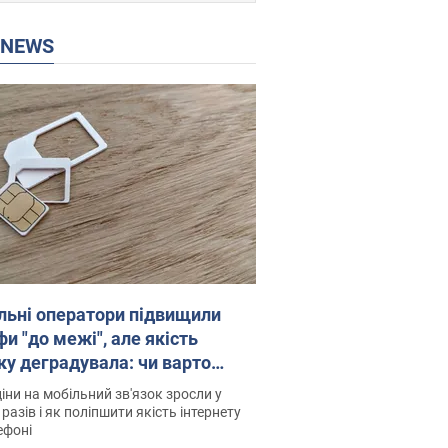
P NEWS
льні оператори підвищили
и "до межі", але якість
ку деградувала: чи варто
житись на ціни
іни на мобільний зв'язок зросли у
 разів і як поліпшити якість інтернету
ефоні