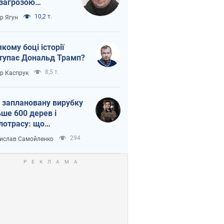
 загрозою
тична логістика
10,2 т.
ор Ягун
якому боці історії
тупає Дональд Трамп?
8,5 т.
ор Каспрук
 заплановану вирубку
ьше 600 дерев і
лотрасу: що
бувається на Теремках
294
ислав Самойленко
иєві