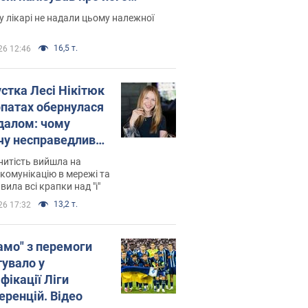
есивний" рак
 лікарі не надали цьому належної
16,5 т.
26 12:46
устка Лесі Нікітюк
рпатах обернулася
далом: чому
чу несправедливо
йтили
нитість вийшла на
комунікацію в мережі та
вила всі крапки над "і"
13,2 т.
26 17:32
амо" з перемоги
тувало у
фікації Ліги
еренцій. Відео