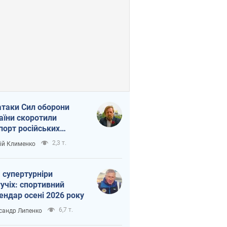
атаки Сил оборони
аїни скоротили
порт російських
топродуктів
2,3 т.
ій Клименко
 супертурніри
учіх: спортивний
ендар осені 2026 року
6,7 т.
сандр Липенко