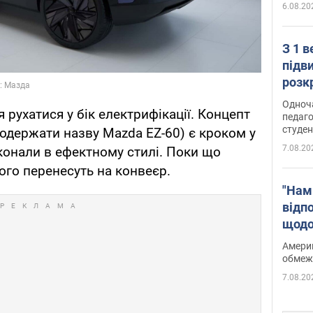
6.08.20
З 1 
підв
розк
Одноч
рухатися у бік електрифікації. Концепт
педаго
студен
 одержати назву Mazda EZ-60) є кроком у
7.08.20
конали в ефектному стилі. Поки що
ого перенесуть на конвеєр.
"Нам
відп
щодо
Patri
Америк
обмеж
7.08.20