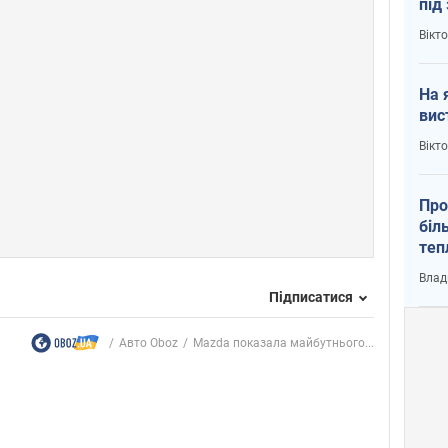
під
кри
Вікт
На 
вис
Вікт
Про
біл
теп
від
Влад
у К
Підписатися
Авто Oboz
Mazda показала майбутнього...