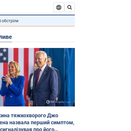
і обстріли
ливе
ина тяжкохворого Джо
ена назвала перший симптом,
 сигналізував про його