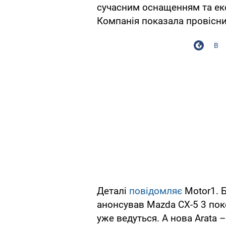
сучасним оснащенням та ек
Компанія показала провісни
В
Деталі
повідомляє
Motor1. 
анонсував Mazda CX-5 3 пок
уже ведуться. А нова Arata 