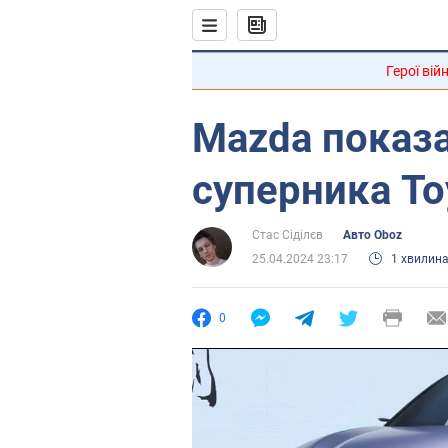
Герої вій
Mazda показ
суперника To
Стас Сіділєв
Авто Oboz
25.04.2024 23:17
1 хвилин
0