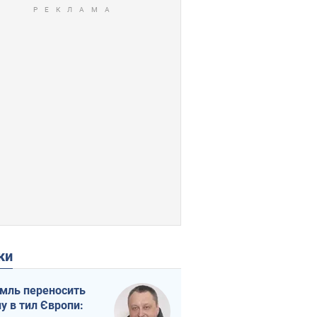
ки
мль переносить
ну в тил Європи: