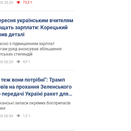
73,3 т.
26 20:20
вересня українським вчителям
ищать зарплати: Корецький
рив деталі
асно з підвищенням зарплат
гам уряд анонсував збільшення
тських стипендій
4,0 т.
26 00:29
 теж вони потрібні": Трамп
овів на прохання Зеленського
 передачі Україні ракет для
ot
анські запаси окремих боєприпасів
ені
1,2 т.
26 00:59