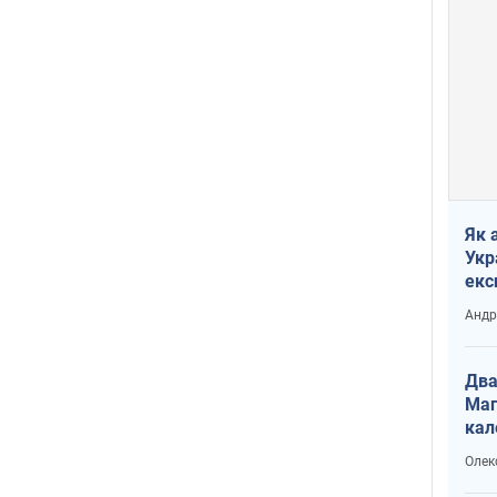
Як 
Укр
екс
наф
Андр
Два
Маг
кал
Олек