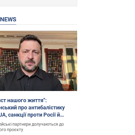
P NEWS
ист нашого життя":
нський про антибалістику
A, санкції проти Росії й
имку аграріїв. Відео
йські партнери долучаються до
ого проєкту