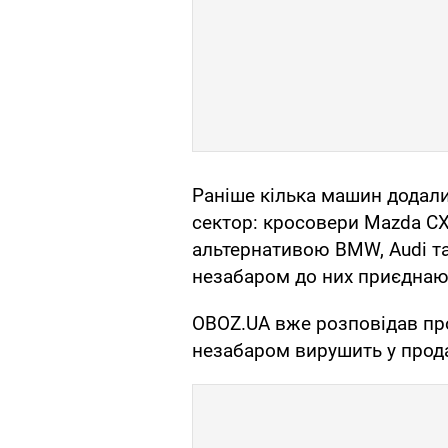
Раніше кілька машин додали
сектор: кросовери Mazda CX
альтернативою BMW, Audi та
незабаром до них приєднают
OBOZ.UA вже розповідав п
незабаром вирушить у прод