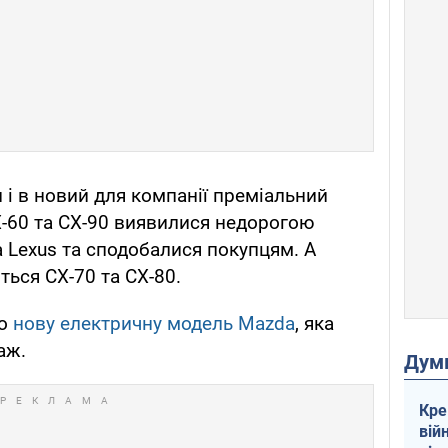
 і в новий для компанії преміальний
-60 та CX-90 виявилися недорогою
 Lexus та сподобалися покупцям. А
ься CX-70 та CX-80.
ро
нову електричну модель Mazda
, яка
аж.
Дум
Кре
вій