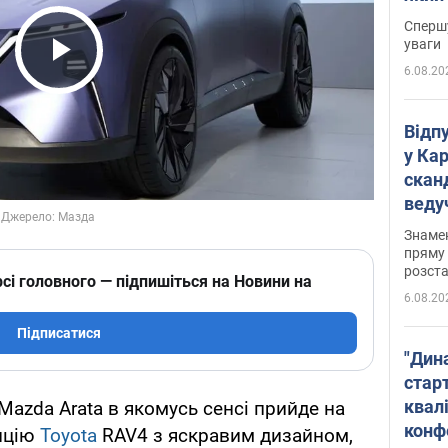
"агр
Спершу
уваги
6.08.20
Play Video
Відп
у Ка
скан
веду
захе
Знаме
пряму 
розста
сі головного — підпишіться на Новини на
6.08.20
Підписатися
"Дин
стар
квалі
azda Arata в якомусь сенсі прийде на
конф
енцію
Toyota
RAV4 з яскравим дизайном,