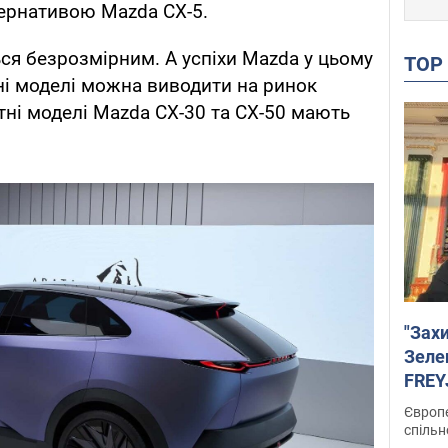
ернативою Mazda CX-5.
ся безрозмірним. А успіхи Mazda у цьому
TO
ні моделі можна виводити на ринок
ні моделі Mazda CX-30 та CX-50 мають
"Зах
Зеле
FREYJ
підтр
Європе
спільн