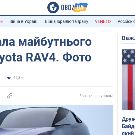
ни
Війна в Україні
Війна Ізраїлю та Ірану
VENETO
Російськ
Важ
ала майбутнього
yota RAV4. Фото
а
22,3 т.
Читать на русском
Друж
Байд
який