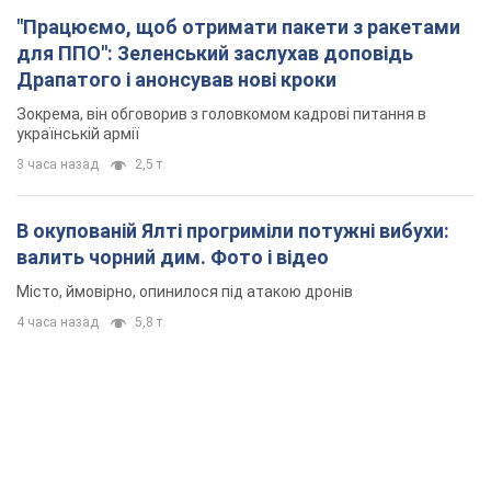
"Працюємо, щоб отримати пакети з ракетами
для ППО": Зеленський заслухав доповідь
Драпатого і анонсував нові кроки
Зокрема, він обговорив з головкомом кадрові питання в
українській армії
3 часа назад
2,5 т.
В окупованій Ялті прогриміли потужні вибухи:
валить чорний дим. Фото і відео
Місто, ймовірно, опинилося під атакою дронів
4 часа назад
5,8 т.