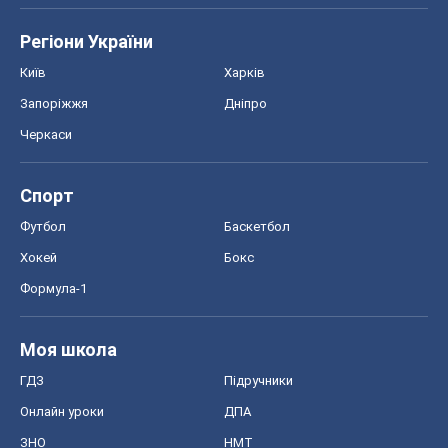
Регіони України
Київ
Харків
Запоріжжя
Дніпро
Черкаси
Спорт
Футбол
Баскетбол
Хокей
Бокс
Формула-1
Моя школа
ГДЗ
Підручники
Онлайн уроки
ДПА
ЗНО
НМТ