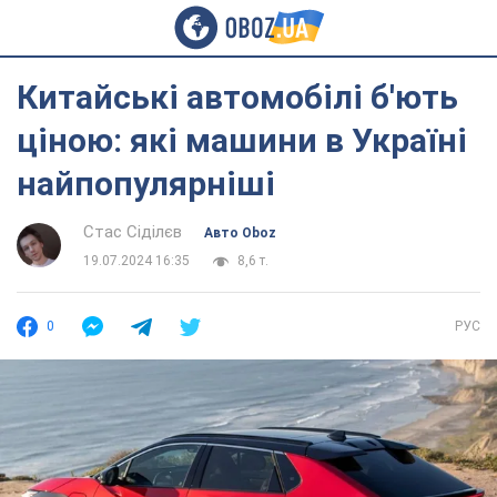
Китайські автомобілі б'ють
ціною: які машини в Україні
найпопулярніші
Стас Сіділєв
Авто Oboz
19.07.2024 16:35
8,6 т.
0
РУС