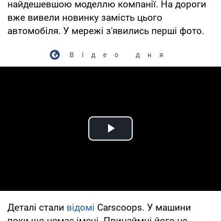
найдешевшою моделлю компанії. На дороги
вже вивели новинку замість цього
автомобіля. У мережі з'явились перші фото.
Відео дня
Play Video
Деталі стали
відомі
Carscoops. У машини
поки що немає імені. Принаймні його не