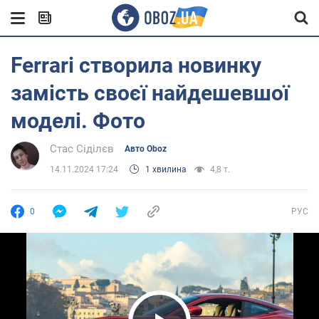
Ferrari створила новинку
замість своєї найдешевшої
моделі. Фото
Стас Сіділєв
Авто Oboz
14.11.2024 17:24
1 хвилина
4,8 т.
0
РУС