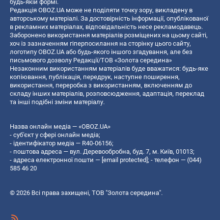
будь-якій формі.
Редакція OBOZ.UA може не поділяти точку зору, викладену в
авторському матеріалі. За достовірність інформації, опублікованої
в рекламних матеріалах, відповідальність несе рекламодавець.
Заборонено використання матеріалів розміщених на цьому сайті,
хоч із зазначенням гіперпосилання на сторінку цього сайту,
логотипу OBOZ.UA або будь-якого іншого згадування, але без
письмового дозволу Редакції/ТОВ «Золота середина»
Незаконним використанням матеріалів буде вважатися: будь-яке
копiювання, публiкацiя, передрук, наступне поширення,
використання, переробка з використанням, включенням до
складу інших матеріалів, розповсюдження, адаптація, переклад
та інші подібні зміни матеріалу.
Назва онлайн медіа — «OBOZ.UA»
- суб'єкт у сфері онлайн медіа;
- ідентифікатор медіа — R40-06156;
- поштова адреса — вул. Деревообробна, буд. 7, м. Київ, 01013;
- адреса електронної пошти —
[email protected]
; - телефон — (044)
585 46 20
© 2026 Всі права захищені, ТОВ "Золота середина".