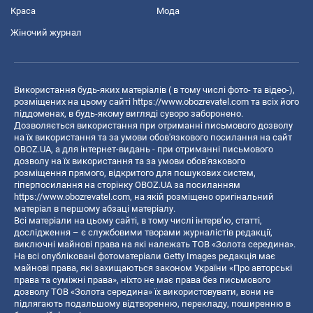
Краса
Мода
Жіночий журнал
Використання будь-яких матеріалів ( в тому числі фото- та відео-),
розміщених на цьому сайті
https://www.obozrevatel.com
та всіх його
піддоменах, в будь-якому вигляді суворо заборонено.
Дозволяється використання при отриманні письмового дозволу
на їх використання та за умови обов'язкового посилання на сайт
OBOZ.UA, а для інтернет-видань - при отриманні письмового
дозволу на їх використання та за умови обов'язкового
розміщення прямого, відкритого для пошукових систем,
гіперпосилання на сторінку OBOZ.UA за посиланням
https://www.obozrevatel.com
, на якій розміщено оригінальний
матеріал в першому абзаці матеріалу.
Всі матеріали на цьому сайті, в тому числі інтерв’ю, статті,
дослідження – є службовими творами журналістів редакції,
виключні майнові права на які належать ТОВ «Золота середина».
На всі опубліковані фотоматеріали Getty Images редакція має
майнові права, які захищаються законом України «Про авторські
права та суміжні права», ніхто не має права без письмового
дозволу ТОВ «Золота середина» їх використовувати, вони не
підлягають подальшому відтворенню, перекладу, поширенню в