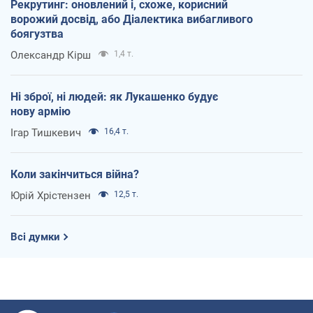
Рекрутинг: оновлений і, схоже, корисний
ворожий досвід, або Діалектика вибагливого
боягузтва
Олександр Кірш
1,4 т.
Ні зброї, ні людей: як Лукашенко будує
нову армію
Ігар Тишкевич
16,4 т.
Коли закінчиться війна?
Юрій Хрістензен
12,5 т.
Всі думки