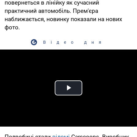
повернеться в лінійку як сучасний
практичний автомобіль. Прем'єра
наближається, новинку показали на нових
фото.
Відео дня
Play Video
Подробиці стали
відомі
Carscoops. Виробник