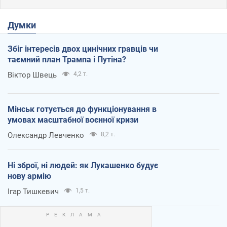
Думки
Збіг інтересів двох цинічних гравців чи
таємний план Трампа і Путіна?
Віктор Швець
4,2 т.
Мінськ готується до функціонування в
умовах масштабної воєнної кризи
Олександр Левченко
8,2 т.
Ні зброї, ні людей: як Лукашенко будує
нову армію
Ігар Тишкевич
1,5 т.