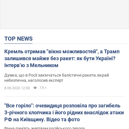
TOP NEWS
Кремль отримав "вікно можливостей", а Трамп
залишився майже без ракет: як бути Україні?
Інтерв’ю з Мельником
Думка, що в Росії закінчаться балістичні ракети, вкрай
небезпечна, наголосив експерт
7,9 т.
8.08.2026 12:00
"Все горіло": очевидиця розповіла про загибель
3-річного хлопчика і його рідних внаслідок атаки
РФ на Київщину. Відео та фото
Вічна пам'ять жертвам російського терору