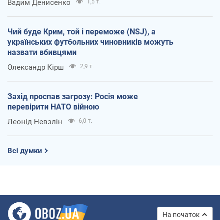
Вадим Денисенко
1,5 т.
Чий буде Крим, той і переможе (NSJ), а
українських футбольних чиновників можуть
назвати вбивцями
Олександр Кірш
2,9 т.
Захід проспав загрозу: Росія може
перевірити НАТО війною
Леонід Невзлін
6,0 т.
Всі думки
На початок