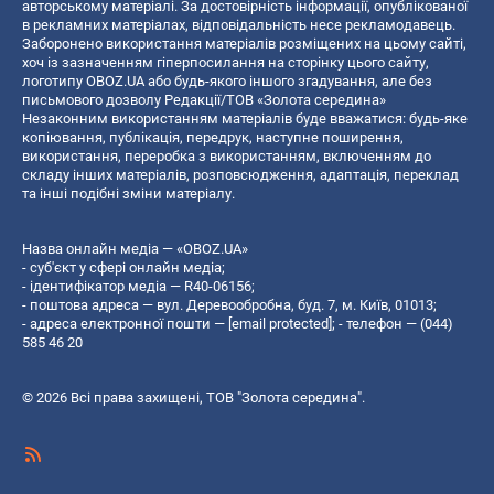
авторському матеріалі. За достовірність інформації, опублікованої
в рекламних матеріалах, відповідальність несе рекламодавець.
Заборонено використання матеріалів розміщених на цьому сайті,
хоч із зазначенням гіперпосилання на сторінку цього сайту,
логотипу OBOZ.UA або будь-якого іншого згадування, але без
письмового дозволу Редакції/ТОВ «Золота середина»
Незаконним використанням матеріалів буде вважатися: будь-яке
копiювання, публiкацiя, передрук, наступне поширення,
використання, переробка з використанням, включенням до
складу інших матеріалів, розповсюдження, адаптація, переклад
та інші подібні зміни матеріалу.
Назва онлайн медіа — «OBOZ.UA»
- суб'єкт у сфері онлайн медіа;
- ідентифікатор медіа — R40-06156;
- поштова адреса — вул. Деревообробна, буд. 7, м. Київ, 01013;
- адреса електронної пошти —
[email protected]
; - телефон — (044)
585 46 20
© 2026 Всі права захищені, ТОВ "Золота середина".