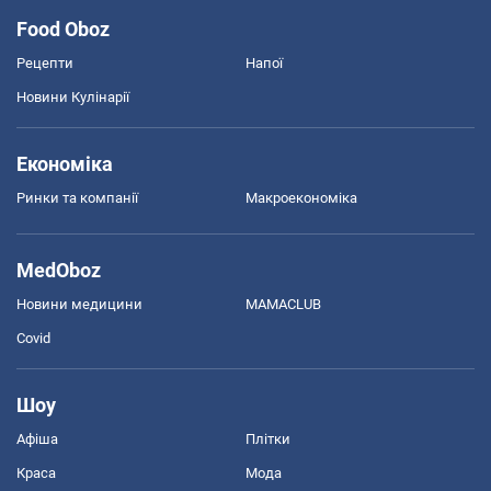
Food Oboz
Рецепти
Напої
Новини Кулінарії
Економіка
Ринки та компанії
Макроекономіка
MedOboz
Новини медицини
MAMACLUB
Covid
Шоу
Афіша
Плітки
Краса
Мода