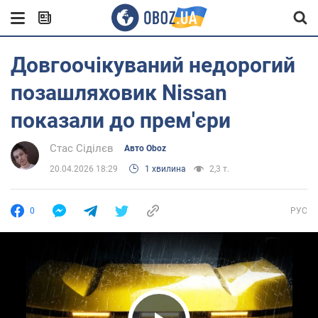
Довгоочікуваний недорогий
позашляховик Nissan
показали до прем'єри
Стас Сіділєв
Авто Oboz
20.04.2026 18:29
1 хвилина
2,3 т.
0
РУС