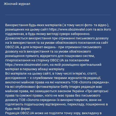
Жіночий журнал
Використання будь-яких матеріалів ( в тому числі фото- та відео-),
розміщених на цьому сайті
https://www.obozrevatel.com
та всіх його
піддоменах, в будь-якому вигляді суворо заборонено.
Дозволяється використання при отриманні письмового дозволу
на їх використання та за умови обов'язкового посилання на сайт
OBOZ.UA, а для інтернет-видань - при отриманні письмового
дозволу на їх використання та за умови обов'язкового
розміщення прямого, відкритого для пошукових систем,
гіперпосилання на сторінку OBOZ.UA за посиланням
https://www.obozrevatel.com
, на якій розміщено оригінальний
матеріал в першому абзаці матеріалу.
Всі матеріали на цьому сайті, в тому числі інтерв’ю, статті,
дослідження – є службовими творами журналістів редакції,
виключні майнові права на які належать ТОВ «Золота середина».
На всі опубліковані фотоматеріали Getty Images редакція має
майнові права, які захищаються законом України «Про авторські
права та суміжні права», ніхто не має права без письмового
дозволу ТОВ «Золота середина» їх використовувати, вони не
підлягають подальшому відтворенню, перекладу, поширенню в
будь-якій формі.
Редакція OBOZ.UA може не поділяти точку зору, викладену в