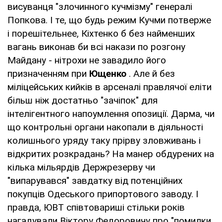
висуванця "злочинного кучмізму" генералі
Попкова. І те, що будь режим Кучми потверже
і порешітельнее, Кіхтенко б без найменших
вагань виконав би всі накази по розгону
Майдану - нітрохи не завадило його
призначенням при
Ющенко
. Але й без
міліцейських кийків в арсеналі правлячої еліти
більш ніж достатньо "зачіпок" для
інтелігентного напоумлення опозиції. Дарма, чи
що контрольні органи накопали в діяльності
колишнього уряду таку прірву зловживань і
відкритих розкрадань? На манер обдурених на
кілька мільярдів Держрезерву чи
"випарувався" завдатку від потенційних
покупців Одеського припортового заводу. І
правда, ЮВТ співтовариші стільки років
нагадували Віктору Федоровичу про "помилки