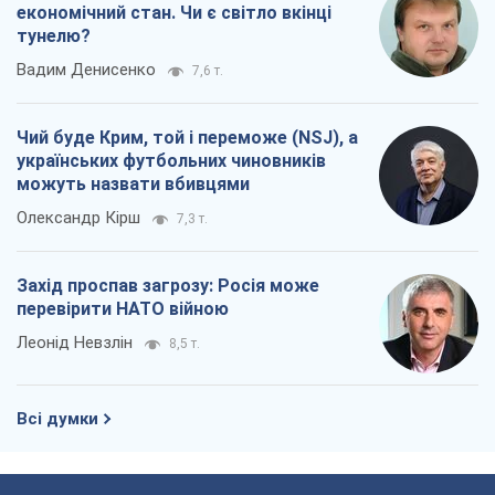
економічний стан. Чи є світло вкінці
тунелю?
Вадим Денисенко
7,6 т.
Чий буде Крим, той і переможе (NSJ), а
українських футбольних чиновників
можуть назвати вбивцями
Олександр Кірш
7,3 т.
Захід проспав загрозу: Росія може
перевірити НАТО війною
Леонід Невзлін
8,5 т.
Всі думки