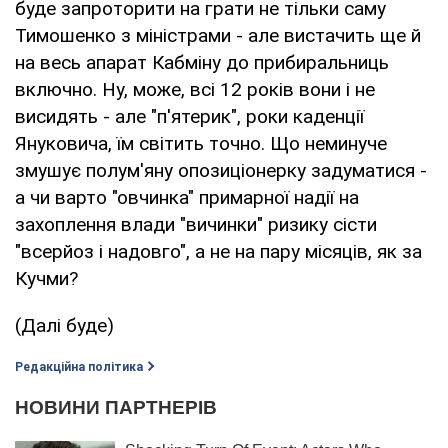
буде запроторити на грати не тільки саму
Тимошенко з міністрами - але вистачить ще й
на весь апарат Кабміну до прибиральниць
включно. Ну, може, всі 12 років вони і не
висидять - але "п'ятерик", роки каденції
Януковича, їм світить точно. Що неминуче
змушує полум'яну опозиціонерку задуматися -
а чи варто "овчинка" примарної надії на
захоплення влади "вичинки" ризику сісти
"всерйоз і надовго", а не на пару місяців, як за
Кучми?
(Далі буде)
Редакційна політика