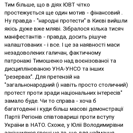
Тим більше, що в діях ЮВТ чітко
простежується ще один мотив - фінансовий .
Ну правда - "народні протести" в Києві вийшли
якісь дуже вже мляві. Зібралося кілька тисяч
маніфестантів - правда, досить рішуче
налаштованих - і все. І це за наявності маси
незадоволених галичан, фактичному
патронажі Тимошенко над воєнізованої та
дисциплінованою УНА-УНСО та інших
"резервах". Для претензій на
"загальнонародний (і навіть просто столичний)
протест проти зради національних інтересів"
замало буде. Чи то справа - хоча б
багатоденні і куди більш масові демонстрації
Партії Регіонів співтовариші проти вступу
України в НАТО. Схоже, у Юлії Володимирівни
закінчилися гроші не те, що для наймання