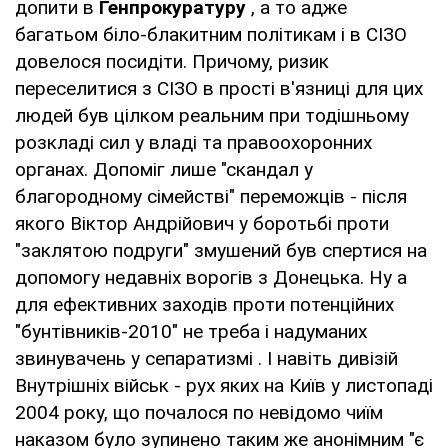
допити в
Генпрокуратуру
, а то адже
багатьом біло-блакитним політикам і в СІЗО
довелося посидіти. Причому, ризик
переселитися з СІЗО в прості в'язниці для цих
людей був цілком реальним при тодішньому
розкладі сил у владі та правоохоронних
органах. Допоміг лише "скандал у
благородному сімействі" переможців - після
якого Віктор Андрійович у боротьбі проти
"заклятою подруги" змушений був спертися на
допомогу недавніх ворогів з Донецька. Ну а
для ефективних заходів проти потенційних
"бунтівників-2010" не треба і надуманих
звинувачень у сепаратизмі . І навіть дивізій
Внутрішніх військ - рух яких на Київ у листопаді
2004 року, що почалося по невідомо чиїм
наказом було зупинено таким же анонімним "є