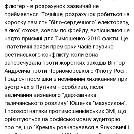
флюгер - в розрахунок зазвичай не
приймається. Точніше, розрахунок робиться на
коротку пам'ять "біло-сердечного" електорату,
з якої, схоже, зовсім по Фрейду, витіснилися не
надто приємні для Тимошенко-2010 факти. Це
і патетичні заяви прем'єрки часів грузино-
осетинського конфлікту, коли вона
заперечувала проти жорстких заходів Віктор
Андреича проти Чорноморського Флоту Росії.
І радісні посмішки з незмінним хихиканням при
зустрічах з Путіним - особливо, після
величання визнаного "державника
галичанського розливу" Ющенка "мазуриком".
І прозорі натяки протимошенківських ЗМІ, що
орієнтуються на російськомовну аудиторію
про те, що "Кремль розчарувався в Януковичі і