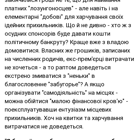
платних "лозунгоносцев" - але навіть і на
елементарні "добові" для харчування своїх
ідейних прихильників. Що й не дивно - хто ж з
осудних спонсорів буде давати кошти
політичному банкруту? Краще вже з владою
домовитися. Власних же грошиків, записаних
на численних родичів, екс-прем'єрці витрачати
не хочеться - а то раптом доведеться
екстрено змиватися з "неньки" в
благословенне "забугорье"? А якщо
організувати "самодіяльність" на місцях -
можна обійтися "малою фінансової кров'ю" -
поексплуатувавши ентузіазм місцевих
прихильників. Хоч на квитки та харчування
витрачатися не доведеться.