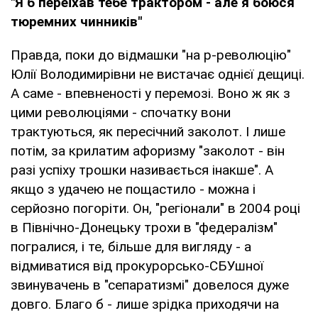
"Я б переїхав тебе трактором - але я боюся
тюремних чинників"
Правда, поки до відмашки "на р-революцію"
Юлії Володимирівни не вистачає однієї дещиці.
А саме - впевненості у перемозі. Воно ж як з
цими революціями - спочатку вони
трактуються, як пересічний заколот. І лише
потім, за крилатим афоризму "заколот - він
разі успіху трошки називається інакше". А
якщо з удачею не пощастило - можна і
серйозно погоріти. Он, "регіонали" в 2004 році
в Північно-Донецьку трохи в "федералізм"
погралися, і те, більше для вигляду - а
відмиватися від прокурорсько-СБУшної
звинувачень в "сепаратизмі" довелося дуже
довго. Благо б - лише зрідка приходячи на