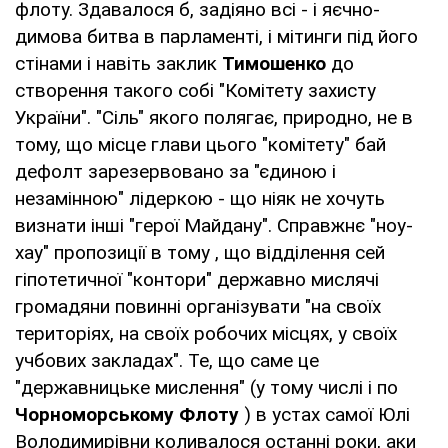
флоту. Здавалося б, задіяно всі - і яєчно-
димова битва в парламенті, і мітинги під його
стінами і навіть заклик
Тимошенко
до
створення такого собі "Комітету захисту
України". "Сіль" якого полягає, природно, не в
тому, що місце глави цього "комітету" бай
дефолт зарезервовано за "єдиною і
незамінною" лідеркою - що ніяк не хочуть
визнати інші "герої Майдану". Справжнє "ноу-
хау" пропозиції в тому , що відділення сей
гіпотетичної "контори" державно мислячі
громадяни повинні організувати "на своїх
територіях, на своїх робочих місцях, у своїх
учбових закладах". Те, що саме це
"державницьке мислення" (у тому числі і по
Чорноморському Флоту
) в устах самої Юлі
Володимирівни коливалося останні роки, аки