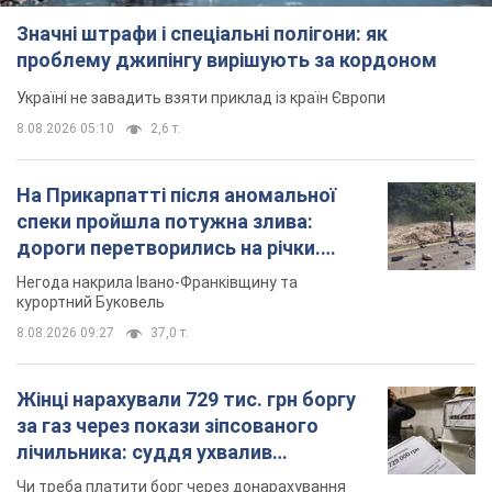
Значні штрафи і спеціальні полігони: як
проблему джипінгу вирішують за кордоном
Україні не завадить взяти приклад із країн Європи
8.08.2026 05:10
2,6 т.
На Прикарпатті після аномальної
спеки пройшла потужна злива:
дороги перетворились на річки.
Відео
Негода накрила Івано-Франківщину та
курортний Буковель
8.08.2026 09:27
37,0 т.
Жінці нарахували 729 тис. грн боргу
за газ через покази зіпсованого
лічильника: суддя ухвалив
неочікуване рішення
Чи треба платити борг через донарахування