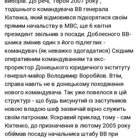
виборів. До речі, "героя 2007 року",
тодішнього командувача ВВ генерала
Кіхтенка, який відмовився підкорятися своїм
прямим начальству в МВС, ще 6 квітня
президент звільнив з посади. Доблесного ВВ-
шника змінив один з його підлеглих -
командувач (як неважко здогадатися) Східним
оперативним командуванням та екс-
проректор Донецького юридичного інституту
генерал-майор Володимир Воробйов. Втім,
справа навіть не в донецькому походження
нового командувача. Так уже повелося в цій
структурі - що будь висунутий із заступників
новою владою шеф зазвичай вірно служить
своїм патронам. Яскравий приклад тому - сам
Кіхтенко, до призначення в лютому 2005 року
обіймав посаду начальника штабу ВВ при