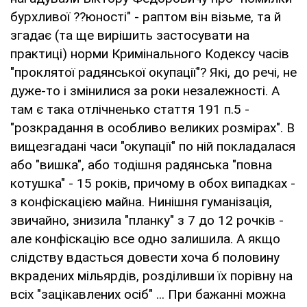
бурхливої ??юності" - раптом він візьме, та й
згадає (та ще вирішить застосувати на
практиці) норми Кримінального Кодексу часів
"проклятої радянської окупації"? Які, до речі, не
дуже-то і змінилися за роки незалежності. А
там є така отлічненько стаття 191 п.5 -
"розкрадання в особливо великих розмірах". В
вищезгадані часи "окупації" по ній покладалася
або "вишка", або тодішня радянська "повна
котушка" - 15 років, причому в обох випадках -
з конфіскацією майна. Нинішня гуманізація,
звичайно, знизила "планку" з 7 до 12 рочків -
але конфіскацію все одно залишила. А якщо
слідству вдасться довести хоча б половину
вкрадених мільярдів, розділивши їх порівну на
всіх "зацікавлених осіб" ... При бажанні можна