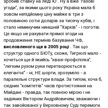
зробив ставку на леді Ю". Ну а вже "газові
угоди", за якими цього року Україна мала б
зовсім непідйомну ціну майже в три з
половиною сотні доларів за тисячу кубів, і
стало неминучим нинішній "Харків" - і поготів.
Це якщо не рахувати прямої згоди на
продовження термінів базування ЧФ,
висловленого ще в 2005 році
. Так що
структур одного БЮТу, схоже, Тигрюлі мало -
хочеться ще й якийсь "квазі-профспілка",
"легким рухом руки перетворюється в
елегантні" - ні, НЕ шорти, зрозуміло - а
паралельні структури влади. За типом, хоча б,
східних "комітетів" часів протистояння на
Майдані - правда, так повною мірою і не
задіяних Віктором Андрійовичем, зважаючи і
так завойованої у Верховному Суді перемоги.