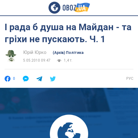
І рада б душа на Майдан - та
гріхи не пускають. Ч. 1
Юрій Юрко
(Архів) Політика
5.05.2010 09:47
1,4 т.
0
РУС