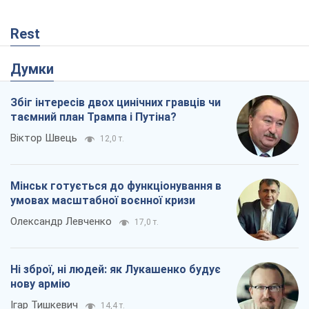
Rest
Думки
Збіг інтересів двох цинічних гравців чи
таємний план Трампа і Путіна?
Віктор Швець
12,0 т.
Мінськ готується до функціонування в
умовах масштабної воєнної кризи
Олександр Левченко
17,0 т.
Ні зброї, ні людей: як Лукашенко будує
нову армію
Ігар Тишкевич
14,4 т.