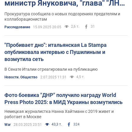
министр Януковича, "глава" "ЛНР"
и предатели-"правоохранители".
Прокуратура сообщила о новых подозрениях предателям и
коллаборационистам
Фото
2,6 т.
31
Расследование
15.09.2025 20:05
"Пробивает дно": итальянская La Stampa
опубликовала интервью с Пушилиным и
возмутила сеть
В Сенате Италии отреагировали на публикацию
4,5 т.
Новости. Общество
2.07.2025 11:31
Фото боевика "ДНР" получило награду World
Press Photo 2025: в МИД Украины возмутились
Немецкая журналистка Нанна Хайтманн с 2019 живет и
работает в Москве
43,3 т.
324
War
28.03.2025 23:51