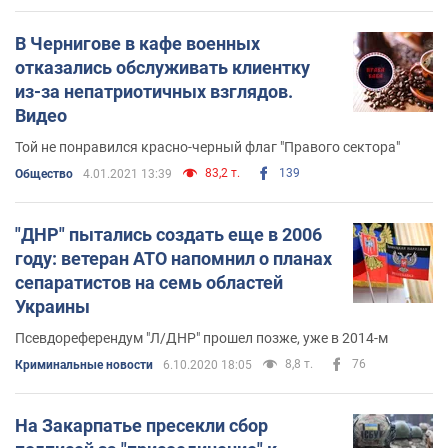
В Чернигове в кафе военных
отказались обслуживать клиентку
из-за непатриотичных взглядов.
Видео
Той не понравился красно-черный флаг "Правого сектора"
83,2 т.
139
Общество
4.01.2021 13:39
"ДНР" пытались создать еще в 2006
году: ветеран АТО напомнил о планах
сепаратистов на семь областей
Украины
Псевдореферендум "Л/ДНР" прошел позже, уже в 2014-м
8,8 т.
76
Криминальные новости
6.10.2020 18:05
На Закарпатье пресекли сбор