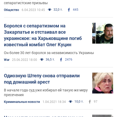
сепаратистские призывы
32,0 т.
445
Общество
6.04.2023 10:45
Боролся с сепаратизмом на
Закарпатье и отстаивал все
украинское: на Харьковщине погиб
известный комбат Олег Куцин
Он более 30 лет боролся за независимость Украины
36,5 т.
2476
War
25.06.2022 18:00
Одиозную Штепу снова отправили
под домашний арест
В начале года суд уже избирал ей такую же меру
пресечения
10,0 т.
97
Криминальные новости
1.04.2021 18:34