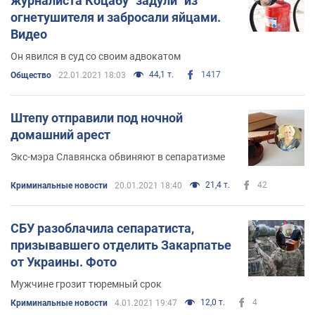
журналиста Коцабу "задули" из
огнетушителя и забросали яйцами.
Видео
Он явился в суд со своим адвокатом
44,1 т.
1417
Общество
22.01.2021 18:03
Штепу отправили под ночной
домашний арест
Экс-мэра Славянска обвиняют в сепаратизме
21,4 т.
42
Криминальные новости
20.01.2021 18:40
СБУ разоблачила сепаратиста,
призывавшего отделить Закарпатье
от Украины. Фото
Мужчине грозит тюремный срок
12,0 т.
4
Криминальные новости
4.01.2021 19:47