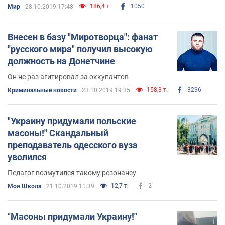
наши парни в окопах российско-украинской
186,4 т.
1050
Мир
28.10.2019 17:48
войны. Но ...
Внесен в базу "Миротворца": фанат
"русского мира" получил высокую
должность на Донетчине
Он не раз агитировал за оккупантов
158,3 т.
3236
Криминальные новости
23.10.2019 19:35
"Украину придумали польские
масоны!" Скандальный
преподаватель одесского вуза
уволился
Педагог возмутился такому резонансу
12,7 т.
2
Моя Школа
21.10.2019 11:39
"Масоны придумали Украину!"