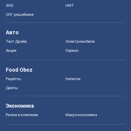
Food Oboz
Рецепты
Напитки
Диеты
Экономика
Рынки и компании
Mакроэкономика
MedOboz
Новости медицины
MAMACLUB
Шоу
Афиша
Сплетни
Красота
Мода