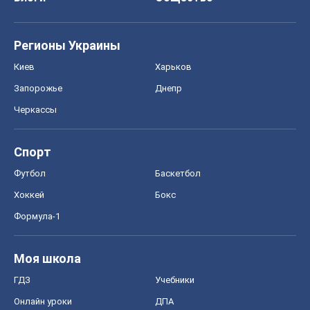
Спорт
Футбол
Баскетбол
Хоккей
Бокс
Формула-1
Моя школа
ГДЗ
Учебники
Онлайн уроки
ДПА
ЗНО
НМТ
СНГ решебники
Авто
Тест Драйв
Электромобили
Акции
Сервис