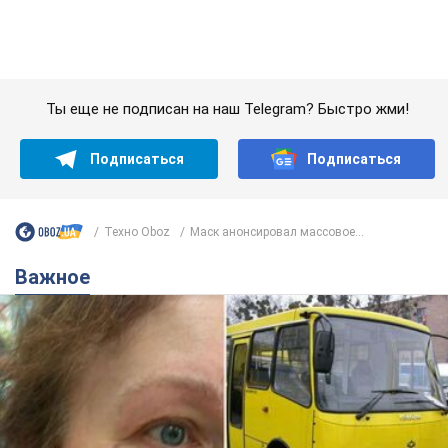
Техно Oboz
Маск анонсировал массовое...
Важное
Во Львове женщина спровоцировала конфликт,
разговаривая на русском языке в маршрутке:
полиция составила административный
протокол. Видео
На место происшествия прибыли патрульные полицейские и
следственно-оперативная группа