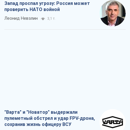
"Варта" и "Новатор" выдержали
пулеметный обстрел и удар FPV-дрона,
сохранив жизнь офицеру ВСУ
Украинская Бронетехника
3,0 т.
КНДР как катализатор войны, или О
новом этапе российско-
северокорейского союза
Алексей Кущ
3,2 т.