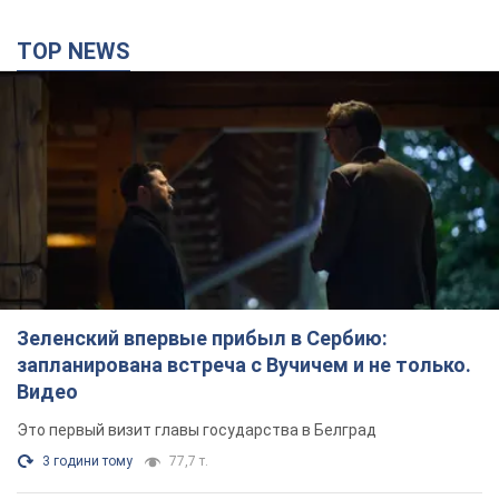
Зеленский впервые прибыл в Сербию:
запланирована встреча с Вучичем и не только.
Видео
Это первый визит главы государства в Белград
3 години тому
77,7 т.
"Верните Федорова": в городах Украины уже
23-й день подряд проходят массовые митинги
с плакатами. Фото и видео
Участники акций продолжают серию ежедневных протестов
3 години тому
2,2 т.
Сенат США одобрил законопроект Грэма о