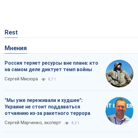
Россия теряет ресурсы вне плана: кто
на самом деле диктует темп войны
Сергей Мисюра
8,7 т.
"Мы уже переживали и худшее":
Украине не стоит поддаваться
отчаянию из-за ракетного террора
Сергей Марченко, эксперт
8,2 т.
Запад проспал угрозу: Россия может
проверить НАТО войной
Леонид Невзлин
3,1 т.