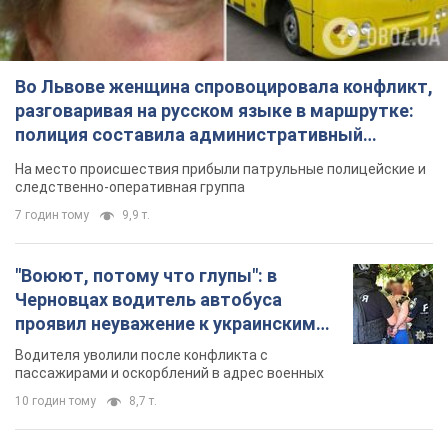
7 годин тому
9,9 т.
"Воюют, потому что глупы": в
Черновцах водитель автобуса
проявил неуважение к украинским
военным и поплатился за это.
Водителя уволили после конфликта с
Видео
пассажирами и оскорблений в адрес военных
10 годин тому
8,7 т.
"Не следит за сексуальностью": в
Киеве консультант салона красоты
оскорбил женщину после
химиотерапии, разгорелся скандал.
Сотрудник салона оценил внешность
Фото
женщины, заявив, что у нее "мужская стрижка"
3 години тому
13,8 т.