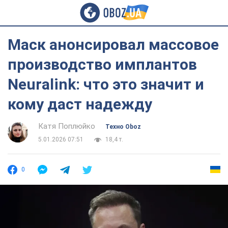
Маск анонсировал массовое
производство имплантов
Neuralink: что это значит и
кому даст надежду
Катя Поплюйко
Техно Oboz
5.01.2026 07:51
18,4 т.
0