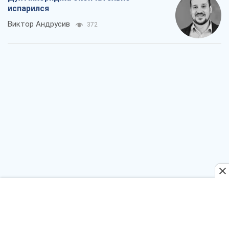
Война и медиа: политика перешла в
соцсети, а СМИ играют по правилам
YouTube
Павел Казарин
327
В плену собственных мифов: как
Константиновка стала главной
идеологической ловушкой для
российских оккупантов
Дмитрий Снегирев
1,8 т.
Рекрутинг: обновленный и, похоже,