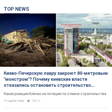
Киево-Печерскую лавру закроют 80-метровым
"монстром"? Почему киевские власти
отказались остановить строительство
небоскреба "московского верующего"
Какая реакция Кличко на петицию по отмене строительства
3 години тому
32,1 т.
Армия РФ выпустила по Одессе 11 ракет
различных типов и до 100 дронов: горели
исторические здания, есть пострадавшие.
Фото и видео
Для террора враг применил ракеты и дроны
годину тому
54,4 т.
МИД Болгарии вызвал украинского посла из-за