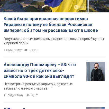
6 годин тому
26,8 т.
Александру Пономареву – 53: что
известно о трех детях секс-
символа 90-х и как они выглядят
Несмотря на развитие карьеры, артист не
забывал о личном счастье
11 годин тому
9,3 т.
В ПриватБанке рассказали,
действительны ли доллары 1996
года: принимают ли обменники и
банки такие купюры
Что делать, если банки и обменники не
принимают старые доллары
9.08.2026 02:20
83,5 т.