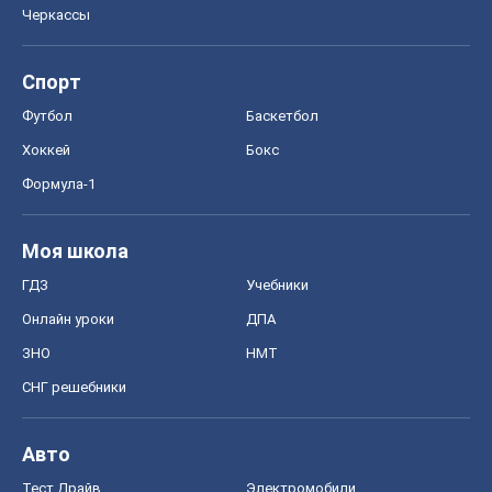
Черкассы
Спорт
Футбол
Баскетбол
Хоккей
Бокс
Формула-1
Моя школа
ГДЗ
Учебники
Онлайн уроки
ДПА
ЗНО
НМТ
СНГ решебники
Авто
Тест Драйв
Электромобили