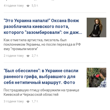
4 години тому
5,5 т.
"Это Украина напала!" Оксана Вояж
разоблачила киевского поэта,
которого "зазомбировали": он даже
русского не знал, а теперь хочет
Как отметила артистка, писатель был
геноцида украинцев
поклонником Украины, но после переезда в РФ
ему "промыли мозги"
2 години тому
2,7 т.
"Был обессилен": в Украине спасли
раненого грифа, выбравшего для
себя нетипичный маршрут. Фото
Пострадавшую птицу обнаружили на границе
Киевской и Черкасской областей
3 години тому
1,7 т.