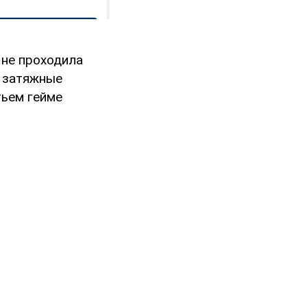
 не проходила
з затяжные
тьем гейме