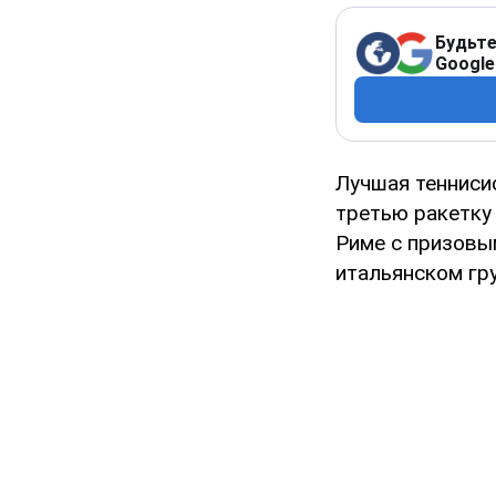
Будьте
Google
Лучшая тенниси
третью ракетку
Риме с призовы
итальянском гру