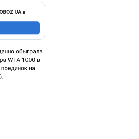
 OBOZ.UA в
анно обыграла
ира WTA 1000 в
 поединок на
6.