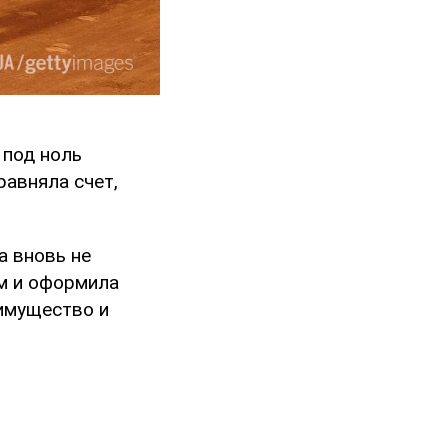
 под ноль
равняла счет,
а вновь не
ом и оформила
еимущество и