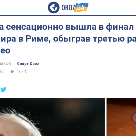
а сенсационно вышла в финал
ира в Риме, обыграв третью р
део
шаков
Спорт Oboz
33
49,7 т.