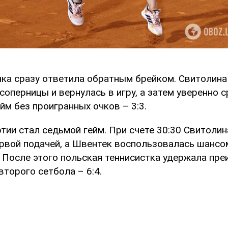
нка сразу ответила обратным брейком. Свитолина
соперницы и вернулась в игру, а затем уверенно с
йм без проигранных очков – 3:3.
ии стал седьмой гейм. При счете 30:30 Свитолин
ервой подачей, а Швентек воспользовалась шанс
. После этого польская теннисистка удержала пр
второго сетбола – 6:4.