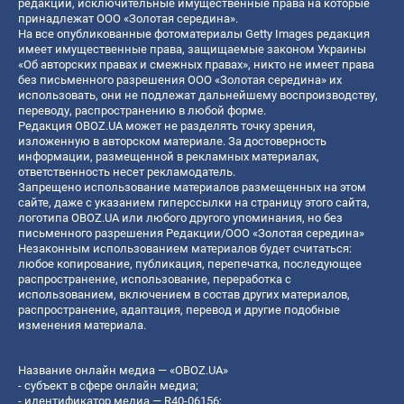
редакции, исключительные имущественные права на которые
принадлежат ООО «Золотая середина».
На все опубликованные фотоматериалы Getty Images редакция
имеет имущественные права, защищаемые законом Украины
«Об авторских правах и смежных правах», никто не имеет права
без письменного разрешения ООО «Золотая середина» их
использовать, они не подлежат дальнейшему воспроизводству,
переводу, распространению в любой форме.
Редакция OBOZ.UA может не разделять точку зрения,
изложенную в авторском материале. За достоверность
информации, размещенной в рекламных материалах,
ответственность несет рекламодатель.
Запрещено использование материалов размещенных на этом
сайте, даже с указанием гиперссылки на страницу этого сайта,
логотипа OBOZ.UA или любого другого упоминания, но без
письменного разрешения Редакции/ООО «Золотая середина»
Незаконным использованием материалов будет считаться:
любое копирование, публикация, перепечатка, последующее
распространение, использование, переработка с
использованием, включением в состав других материалов,
распространение, адаптация, перевод и другие подобные
изменения материала.
Название онлайн медиа — «OBOZ.UA»
- субъект в сфере онлайн медиа;
- идентификатор медиа — R40-06156;