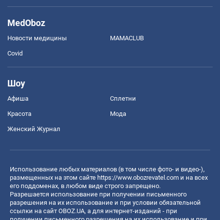
MedOboz
Новости медицины
MAMACLUB
Covid
Шоу
Афиша
Сплетни
Красота
Мода
Женский Журнал
Использование любых материалов (в том числе фото- и видео-),
размещенных на этом сайте
https://www.obozrevatel.com
и на всех
его поддоменах, в любом виде строго запрещено.
Разрешается использование при получении письменного
разрешения на их использование и при условии обязательной
ссылки на сайт OBOZ.UA, а для интернет-изданий - при
получении письменного разрешения на их использование и при