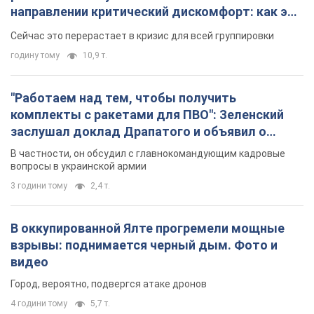
направлении критический дискомфорт: как это
удалось
Сейчас это перерастает в кризис для всей группировки
годину тому
10,9 т.
"Работаем над тем, чтобы получить
комплекты с ракетами для ПВО": Зеленский
заслушал доклад Драпатого и объявил о
новых мерах
В частности, он обсудил с главнокомандующим кадровые
вопросы в украинской армии
3 години тому
2,4 т.
В оккупированной Ялте прогремели мощные
взрывы: поднимается черный дым. Фото и
видео
Город, вероятно, подвергся атаке дронов
4 години тому
5,7 т.