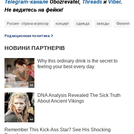
Telegram-канале
Obozrevatel,
Threads
и
Viber
.
Не ведитесь на фейки!
Россия - страна-агрессор
концерт
одежда
звезды
Филипп К
Редакционная политика