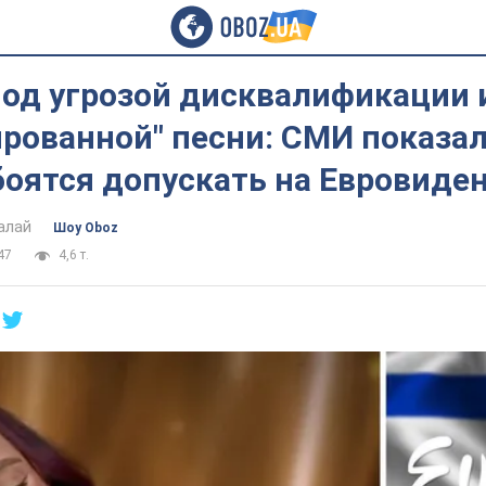
под угрозой дисквалификации 
рованной" песни: СМИ показал
боятся допускать на Евровиде
алай
Шоу Oboz
47
4,6 т.