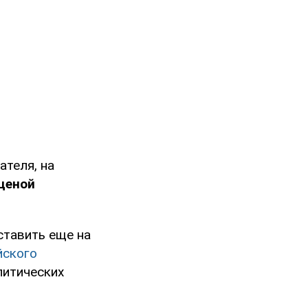
ателя, на
 ценой
ставить еще на
йского
литических