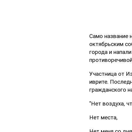
Само название н
октябрьским со
города и напал
противоречивой
Участница от И
иврите. Послед
гражданского на
"Нет воздуха, 
Нет места,
Нет меня со дня 