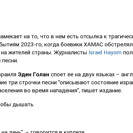
амекает на то, что в нем есть отсылка к трагиче
бытиям 2023-го, когда боевики ХАМАС обстрелял
и на жителей страны. Журналисты
Israel Hayom
пол
 песни.
зраиля
Эден Голан
споет ее на двух языках – анг
ние три строчки песни "описывают состояние изр
селения во время нападения", пишет издание.
чтобы дышать
на день", – говорится в куплете.