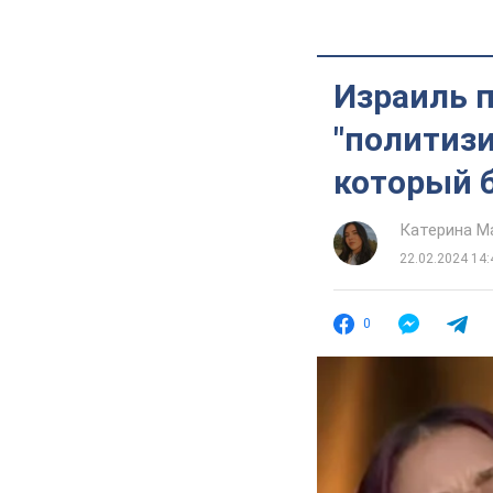
Израиль 
"политизи
который 
Катерина М
22.02.2024 14:
0