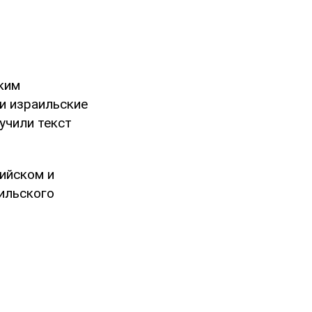
ским
и израильские
учили текст
лийском и
аильского