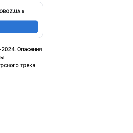
 OBOZ.UA в
-2024. Опасения
бы
урсного трека