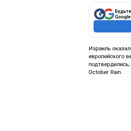
Будьте
Google
Израиль оказа
европейского в
подтвердились, 
October Rain.