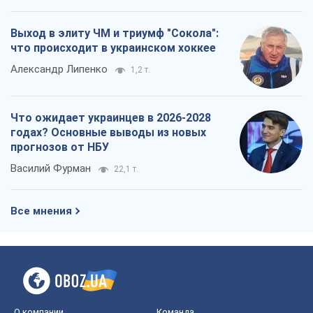
прогнозов от НБУ
Василий Фурман
22,1 т.
Все мнения
О компании
Команда
Правовая информация
Политика
конфиденциальности
Реклама на сайте
Документы
Редакционная политика
Журналисты OBOZ.UA на месте
событий