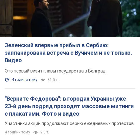
Это первый визит главы государства в Белград
4 години тому
81,5 т.
"Верните Федорова": в городах Украины уже
23-й день подряд проходят массовые митинги
с плакатами. Фото и видео
Участники акций продолжают серию ежедневных протестов
4 години тому
2,3 т.
Сенат США одобрил законопроект Грэма о
санкциях против России: что дальше
Документ предусматривает новые экономические
ограничения
4 години тому
4,8 т.