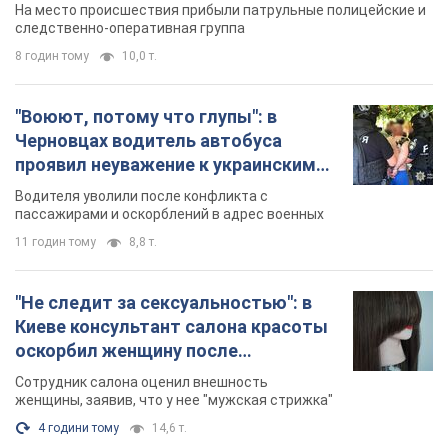
Видео
пассажирами и оскорблений в адрес военных
11 годин тому
8,8 т.
"Не следит за сексуальностью": в
Киеве консультант салона красоты
оскорбил женщину после
химиотерапии, разгорелся скандал.
Сотрудник салона оценил внешность
Фото
женщины, заявив, что у нее "мужская стрижка"
4 години тому
14,6 т.