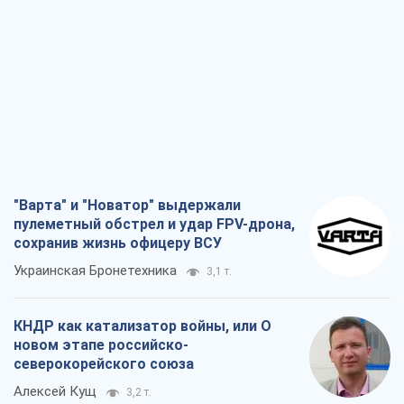
"Варта" и "Новатор" выдержали
пулеметный обстрел и удар FPV-дрона,
сохранив жизнь офицеру ВСУ
Украинская Бронетехника
3,1 т.
КНДР как катализатор войны, или О
новом этапе российско-
северокорейского союза
Алексей Кущ
3,2 т.
Выход в элиту ЧМ и триумф "Сокола":
что происходит в украинском хоккее
Александр Липенко
1,2 т.
Что ожидает украинцев в 2026-2028
годах? Основные выводы из новых