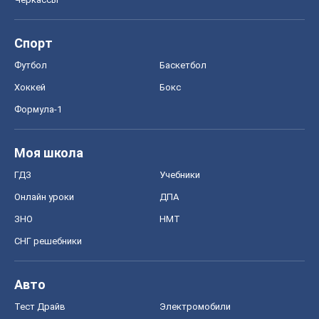
Моя школа
ГДЗ
Учебники
Онлайн уроки
ДПА
ЗНО
НМТ
СНГ решебники
Авто
Тест Драйв
Электромобили
Акции
Сервис
Food Oboz
Рецепты
Напитки
Диеты