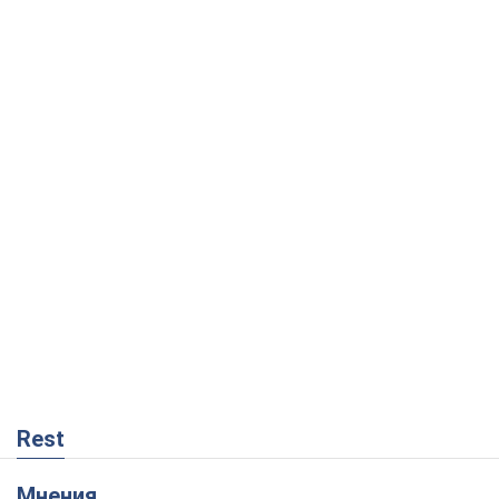
Rest
Мнения
Россия теряет ресурсы вне плана: кто
на самом деле диктует темп войны
Сергей Мисюра
8,8 т.
"Мы уже переживали и худшее":
Украине не стоит поддаваться