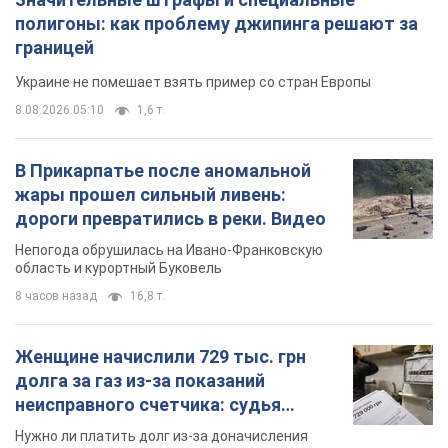
полигоны: как проблему джипинга решают за
границей
Украине не помешает взять пример со стран Европы
8.08.2026 05:10
1,6 т.
В Прикарпатье после аномальной
жары прошел сильный ливень:
дороги превратились в реки. Видео
Непогода обрушилась на Ивано-Франковскую
область и курортный Буковель
8 часов назад
16,8 т.
Женщине начислили 729 тыс. грн
долга за газ из-за показаний
неисправного счетчика: судья
вынес неожиданное решение
Нужно ли платить долг из-за доначисления