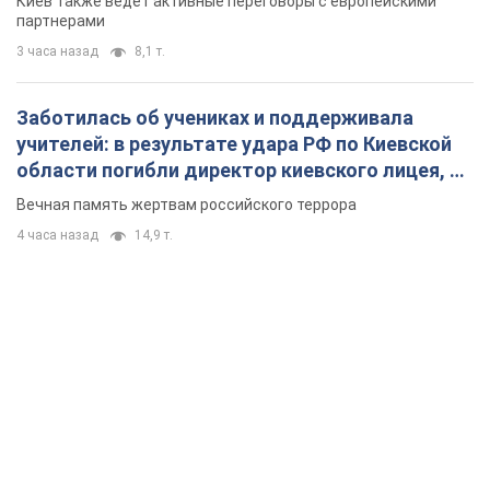
Киев также ведет активные переговоры с европейскими
партнерами
3 часа назад
8,1 т.
Заботилась об учениках и поддерживала
учителей: в результате удара РФ по Киевской
области погибли директор киевского лицея, её
муж и внук
Вечная память жертвам российского террора
4 часа назад
14,9 т.