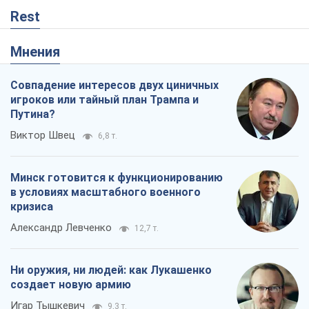
Rest
Мнения
Совпадение интересов двух циничных
игроков или тайный план Трампа и
Путина?
Виктор Швец
6,8 т.
Минск готовится к функционированию
в условиях масштабного военного
кризиса
Александр Левченко
12,7 т.
Ни оружия, ни людей: как Лукашенко
создает новую армию
Игар Тышкевич
9,3 т.