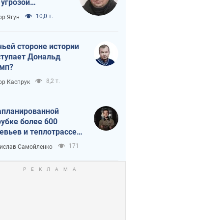
 угрозой
тическая
10,0 т.
ор Ягун
истика
чьей стороне истории
тупает Дональд
мп?
8,2 т.
ор Каспрук
апланированной
убке более 600
евьев и теплотрассе:
 происходит на
171
ислав Самойленко
емках в Киеве