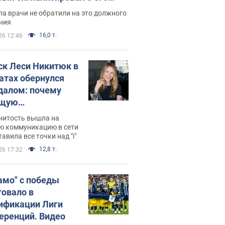
ессивном" раке
а врачи не обратили на это должного
ния
16,0 т.
26 12:46
ск Леси Никитюк в
атах обернулся
далом: почему
ущую
раведливо
нитость вышла на
йтили
ю коммуникацию в сети
тавила все точки над "i"
12,8 т.
26 17:32
амо" с победы
товало в
ификации Лиги
еренций. Видео