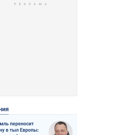
ения
мль переносит
ну в тыл Европы: