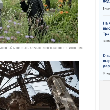
под
кри
Викт
лог
На 
выс
Тра
Викт
О з
выр
дер
что
Влад
Тер