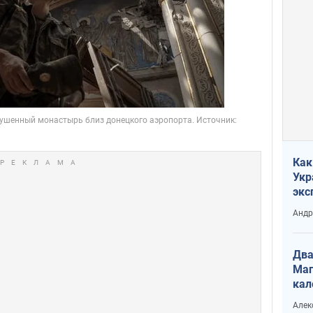
Как
Укр
экс
неф
Андр
Два
Маг
кал
Алек