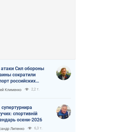
 атаки Сил обороны
аины сократили
порт российских
тепродуктов
2,2 т.
ей Клименко
 супертурнира
учих: спортивній
ендарь осени-2026
6,3 т.
сандр Липенко