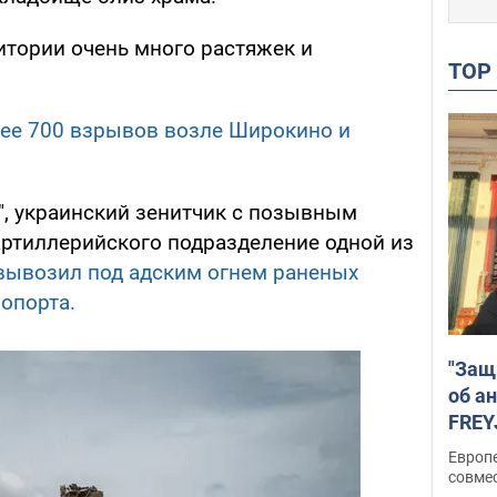
ритории очень много растяжек и
TO
лее 700 взрывов возле Широкино и
", украинский зенитчик с позывным
артиллерийского подразделение одной из
ывозил под адским огнем раненых
ропорта.
"Защ
об а
FREY
подд
Европ
совме