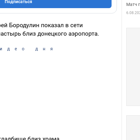
Подписаться
Матч 
6.08.20
ей Бородулин показал в сети
стырь близ донецкого аэропорта.
идео дня
кладбище близ храма.