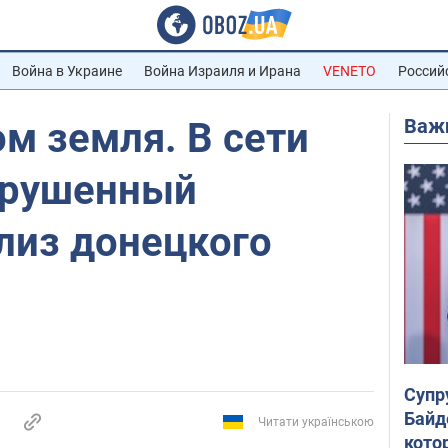
Война в Украине
Война Израиля и Ирана
VENETO
Россий
Важ
м земля. В сети
зрушенный
лиз донецкого
Супр
Байд
Читати українською
кото