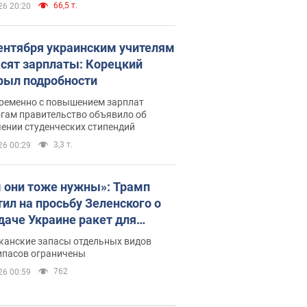
66,5 т.
26 20:20
сентября украинским учителям
сят зарплаты: Корецкий
рыл подробности
ременно с повышением зарплат
огам правительство объявило об
ении студенческих стипендий
3,3 т.
26 00:29
 они тоже нужны»: Трамп
тил на просьбу Зеленского о
даче Украине ракет для
ot
канские запасы отдельных видов
ипасов ограничены
762
26 00:59