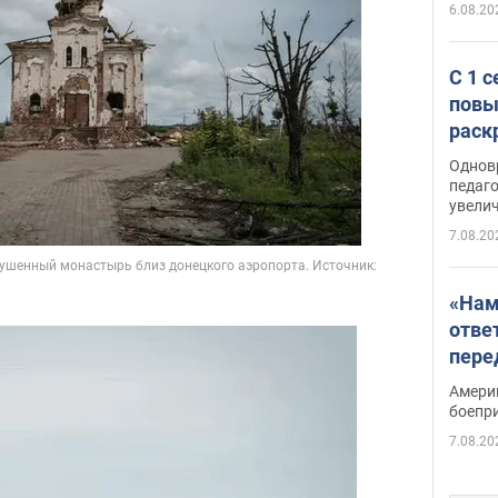
6.08.20
С 1 
повы
раск
Однов
педаг
увелич
7.08.20
«Нам
отве
пере
Patri
Амери
боепр
7.08.20