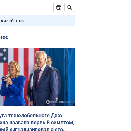
ские обстрелы
ное
уга тяжелобольного Джо
ена назвала первый симптом,
рый сигнализировал о его