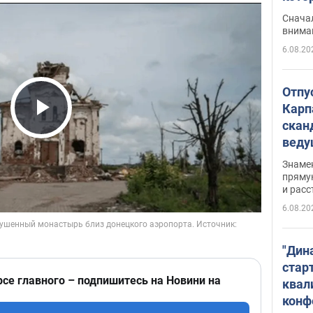
"агр
Сначал
внима
6.08.20
Отпу
Карп
скан
Play Video
вед
несп
Знаме
захе
пряму
и расс
6.08.20
"Дин
стар
рсе главного – подпишитесь на Новини на
квал
конф