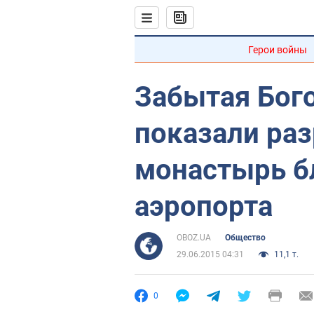
Герои войны
Забытая Бого
показали ра
монастырь б
аэропорта
OBOZ.UA
Общество
29.06.2015 04:31
11,1 т.
0