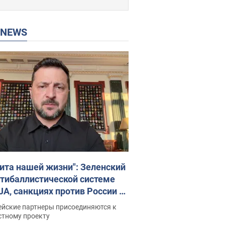
P NEWS
ита нашей жизни": Зеленский
нтибаллистической системе
JA, санкциях против России и
ержке аграриев. Видео
ейские партнеры присоединяются к
стному проекту