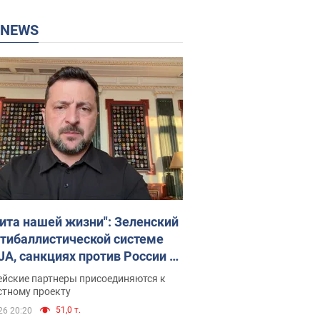
P NEWS
ита нашей жизни": Зеленский
нтибаллистической системе
JA, санкциях против России и
ержке аграриев. Видео
ейские партнеры присоединяются к
стному проекту
51,0 т.
26 20:20