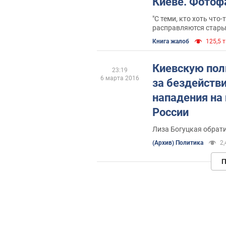
Киеве. Фотоф
"С теми, кто хоть что
расправляются стары
полицейский
Книга жалоб
125,5 т
Киевскую по
23:19
6 марта 2016
за бездейств
нападения на
России
Лиза Богуцкая обрати
(Архив) Политика
2,
П