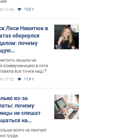
ния
15,0 т.
26 12:46
ск Леси Никитюк в
атах обернулся
далом: почему
ущую
раведливо
нитость вышла на
йтили
ю коммуникацию в сети
тавила все точки над "i"
11,9 т.
26 17:32
олько из-за
латы: почему
инцы не спешат
ашаться на
нсии
ольше всего не хватает
ке труда