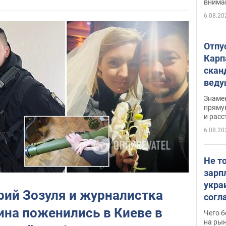
внима
6.08.20
Отпу
Карп
скан
вед
несп
Знаме
захе
пряму
и расс
6.08.20
Не т
зарп
укра
ий Зозуля и журналистка
согл
вака
ина поженились в Киеве в
Чего б
на рын