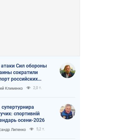
 атаки Сил обороны
аины сократили
порт российских
тепродуктов
2,0 т.
ей Клименко
 супертурнира
учих: спортивній
ендарь осени-2026
5,2 т.
сандр Липенко