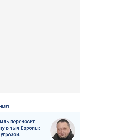
ения
мль переносит
ну в тыл Европы:
 угрозой