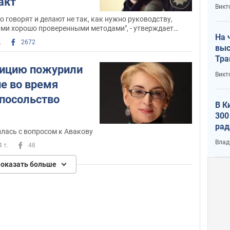
акт
кри
Викт
лог
-то говорят и делают не так, как нужно руководству,
ми хорошо проверенными методами", - утверждает
На 
.
2672
выс
Тра
лицию пожурили
Викт
ие во время
 посольство
В К
300
рад
лась с вопросом к Авакову
воп
Влад
4 т.
48
оказать больше