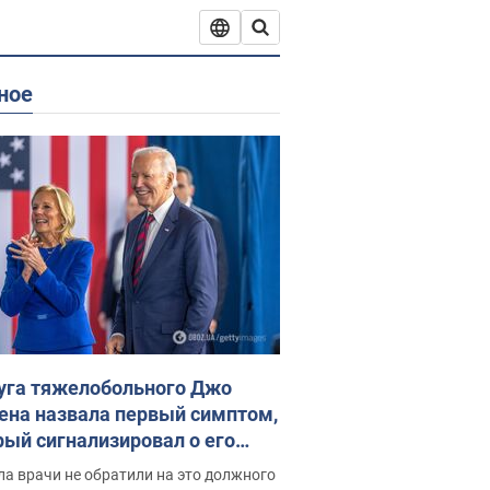
ное
уга тяжелобольного Джо
ена назвала первый симптом,
рый сигнализировал о его
ессивном" раке
а врачи не обратили на это должного