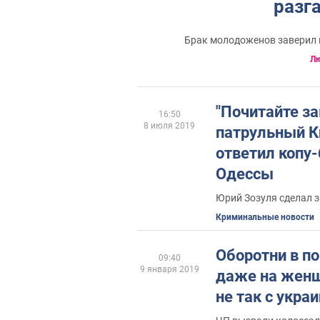
разг
Брак молодоженов заверил 
Л
"Почитайте за
16:50
8 июля 2019
патрульный К
ответил копу
Одессы
Юрий Зозуля сделал 
Криминальные новости
Оборотни в по
09:40
9 января 2019
даже на женщ
не так с укра