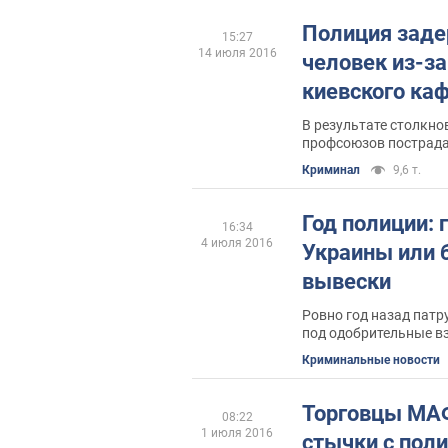
Полиция заде
15:27
14 июля 2016
человек из-за
киевского каф
В результате столкн
профсоюзов пострада
Криминал
9,6 т.
Год полиции:
16:34
4 июля 2016
Украины или 
вывески
Ровно год назад патр
под одобрительные в
государства, впервые
Криминальные новости
"Обозреватель" решил
годовщины реформы 
статистически данные
Торговцы МА
08:22
скандалами и попрос
1 июля 2016
стычки с поли
этому оценку