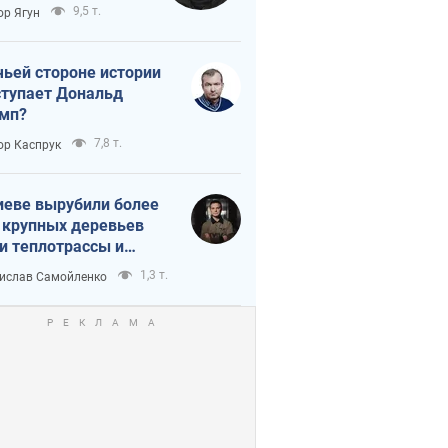
тическая
9,5 т.
ор Ягун
истика
чьей стороне истории
тупает Дональд
мп?
7,8 т.
ор Каспрук
иеве вырубили более
 крупных деревьев
и теплотрассы и
реки Генплану
1,3 т.
ислав Самойленко