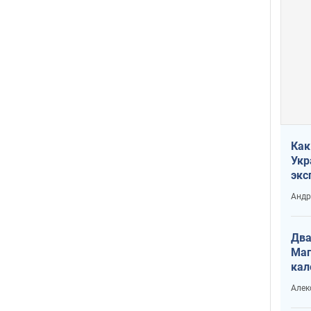
Как
Укр
экс
неф
Андр
Два
Маг
кал
Алек