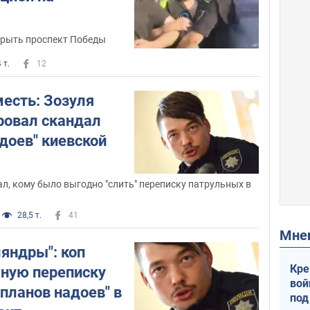
рыть проспект Победы
 т.
12
есть: Зозуля
овал скандал
доев" киевской
л, кому было выгодно "слить" переписку патрульных в
28,5 т.
41
Мн
яндры": коп
Кре
бную переписку
вой
"планов надоев" в
под