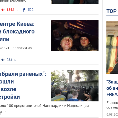
ьный резонанс
134,6 т.
592
TO
ентре Киева:
в блокадного
или
новить палатки на
23,6 т.
абрали раненых":
зошли
"Защ
об а
 возле
FREY
стройки
подд
Европ
коло 100 представителей Нацгвардии и Нацполиции
совме
1
6.08.20