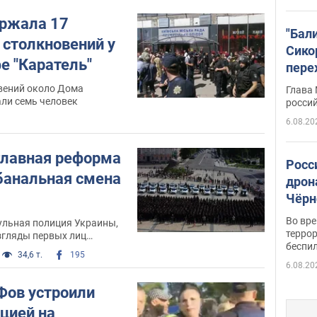
ржала 17
"Бал
 столкновений у
Сико
е "Каратель"
пере
Укра
овений около Дома
Глава
ли семь человек
росси
6.08.20
 главная реформа
Росс
банальная смена
дрон
Чёрн
подр
Во вр
ульная полиция Украины,
террор
згляды первых лиц
беспи
 вышла на улицы Киева.
34,6 т.
195
 подвести итоги первой
6.08.20
МВД, собрав
, проследив за
Фов устроили
ив политиков дать всему
цией на