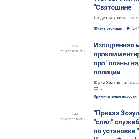
"Святошине"
Люди пытались перек
Жизнь столицы
24,4
Изощренная м
13:32
22 апреля 2016
прокомментир
про "планы на
полиции
Юрий Зозуля рассказа
сеть
Криминальные новости
"Приказ Зозул
11:44
21 апреля 2016
"слил" служе
по установке 