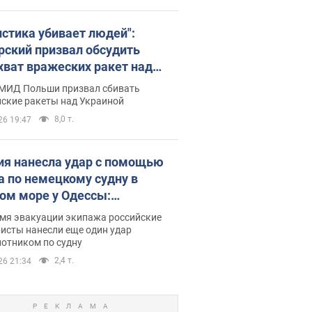
истика убивает людей":
рский призвал обсудить
хват вражеских ракет над
иной
 МИД Польши призвал сбивать
йские ракеты над Украиной
8,0 т.
26 19:47
ия нанесла удар с помощью
а по немецкому судну в
ом море у Одессы:
обности
емя эвакуации экипажа российские
исты нанесли еще один удар
лотником по судну
2,4 т.
26 21:34