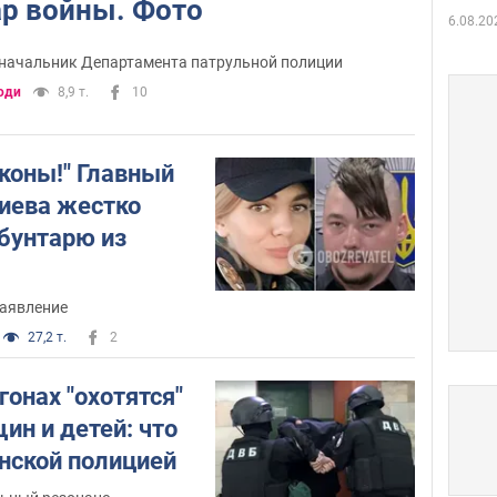
ар войны. Фото
6.08.20
начальник Департамента патрульной полиции
юди
8,9 т.
10
коны!" Главный
иева жестко
-бунтарю из
заявление
27,2 т.
2
гонах "охотятся"
ин и детей: что
инской полицией