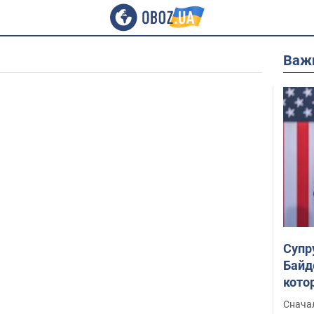
Важ
Супр
Байд
кото
"агр
Сначал