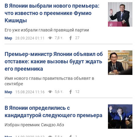
В Японии выбрали нового премьера:
что известно о преемнике Фумио
Кишиды
Его уже избрали главой правящей партии
7,8 т.
27
Мир
28.09.2024 01:11
Премьер-министр Японии объявил об
отставке: какие вызовы будут ждать
его преемника
Имя нового главы правительства объявят в
сентябре
5,6 т.
12
Мир
15.08.2024 11:16
В Японии определились с
кандидатурой следующего премьера
Избран преемник Синдзо Абэ
5,8 т.
1