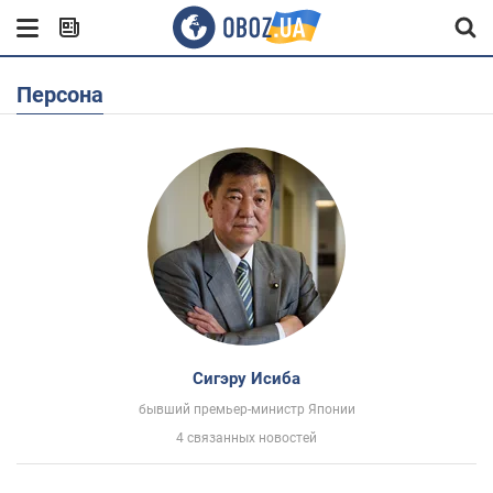
Персона
Сигэру Исиба
бывший премьер-министр Японии
4 связанных новостей