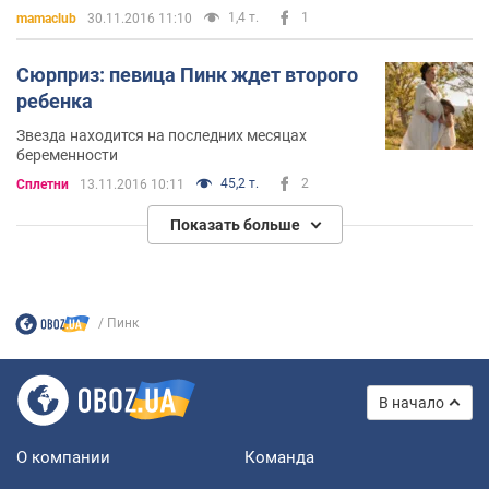
1,4 т.
1
mamaclub
30.11.2016 11:10
Сюрприз: певица Пинк ждет второго
ребенка
Звезда находится на последних месяцах
беременности
45,2 т.
2
Сплетни
13.11.2016 10:11
Показать больше
Пинк
В начало
О компании
Команда