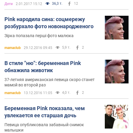
36,3 т.
12
Дети
2.01.2017 15:12
Pink народила сина: соцмережу
розбурхало фото новонародженого
Зірка попазала перші фото малюка
5,9 т.
2
mamaclub
29.12.2016 09:45
В стиле "ню": беременная Pink
обнажила животик
37-летняя американская певица скоро станет
мамой во второй раз
4,0 т.
2
mamaclub
13.12.2016 11:05
Беременная Pink показала, чем
увлекается ее старшая дочь
Певица опубликовала забавный снимок
малышки