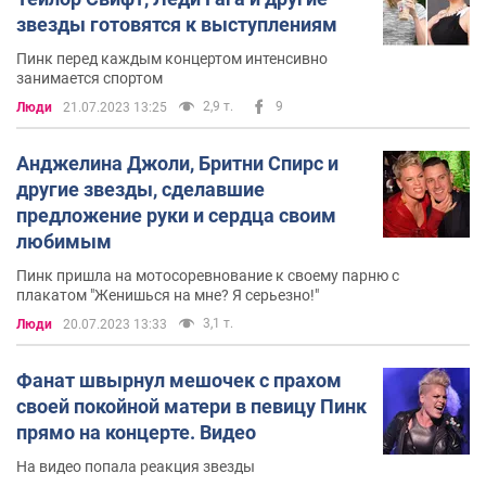
го места в чарте 100 лучших синглов журнала
звезды готовятся к выступлениям
«Billboard».
Пинк перед каждым концертом интенсивно
Третий альбом Pink «Try This» вышел 11 ноября 2003
занимается спортом
года. Восемь из тринадцати треков были написаны
2,9 т.
9
Люди
21.07.2023 13:25
совместно с Тимом Армстронгом из панк-группы
«Rancid». Линда Перри также приняла участие над
Анджелина Джоли, Бритни Спирс и
созданием альбома как автор стихов и композитор.
другие звезды, сделавшие
Альбом сразу попал в Тoп10 в Канаде,
предложение руки и сердца своим
Великобритании, Австралии и США. В последней он
любимым
получил статус платинового.
Пинк пришла на мотосоревнование к своему парню с
Все три сингла с альбома: «Trouble», «God Is A DJ,» и
плакатом "Женишься на мне? Я серьезно!"
«Last to Know» не получили особого успеха в США,
3,1 т.
Люди
20.07.2023 13:33
однако попали в Топ10 в других странах, особенно в
Великобритании и Австралии. Песня «Trouble»
Фанат швырнул мешочек с прахом
позволила Pink получить вторую награду Гремми в
своей покойной матери в певицу Пинк
2003 году в номинации «Лучший женский рок вокал».
прямо на концерте. Видео
Pink снялась в эпизодических ролях в фильме «Ангелы
На видео попала реакция звезды