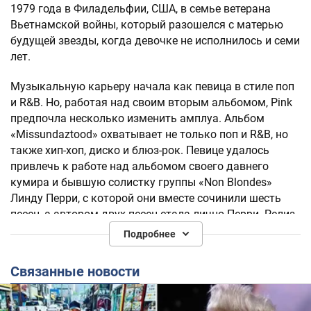
1979 года в Филадельфии, США, в семье ветерана
Вьетнамской войны, который разошелся с матерью
будущей звезды, когда девочке не исполнилось и семи
лет.
Музыкальную карьеру начала как певица в стиле поп
и R&B. Но, работая над своим вторым альбомом, Pink
предпочла несколько изменить амплуа. Альбом
«Missundaztood» охватывает не только поп и R&B, но
также хип-хоп, диско и блюз-рок. Певице удалось
привлечь к работе над альбомом своего давнего
кумира и бывшую солистку группы «Non Blondes»
Линду Перри, с которой они вместе сочинили шесть
песен, а автором двух песен стала лично Перри. Релиз
альбома состоялся 20 ноября 2001 года.
Подробнее
Коммерчески «Missundaztood» стал гораздо более
Связанные новости
успешным, чем «Can’t Take Me Home». Сингл «Get the
Party Started», написанный и спродюсированный Перри,
поднялся до пятой строчки рейтингов в США, и