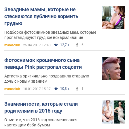
сказала, что расставание научило её не пытаться
Звездные мамы, которые не
изменить его и научило её тому, что она также должна
стесняются публично кормить
работать над собой, чтобы спасти брак.
грудью
Осенью 2010 года в прессу просочились слухи о том,
Подборка фотоснимков звездных мам, которые
пропагандируют грудное вскармливание
что Pink беременна. Стали появляться её фото с
округлившимся животиком, снятые папарацци. В
12,7 т.
6
mamaclub
25.04.2017 12:40
ноябре 2010 года певица официально подтвердила
слухи о своей беременности, сообщив также, что она
Фотоснимок крошечного сына
очень этому рада.
певицы Pink растрогал соцсети
Артистка оригинально поздравила старшую
2 июня 2011 года в одной из клиник Лос-Анджелеса
дочь с новым званием
Pink родила дочь, которую назвали Уиллоу Сейдж
10,3 т.
1
mamaclub
18.01.2017 15:37
Харт.
Знаменитости, которые стали
родителями в 2016 году
Отметим, что 2016 год ознаменовался
настоящим бэби-бумом