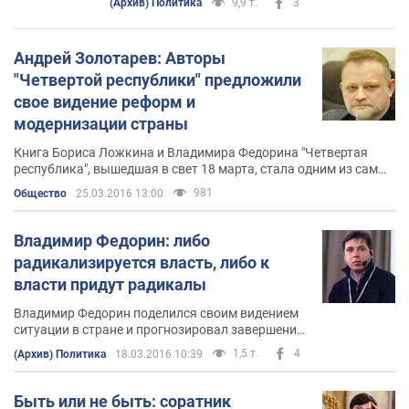
(Архив) Политика
9,9 т.
3
Андрей Золотарев: Авторы
"Четвертой республики" предложили
свое видение реформ и
модернизации страны
Книга Бориса Ложкина и Владимира Федорина "Четвертая
республика", вышедшая в свет 18 марта, стала одним из самых
обсуждаемых событий в стране за последнее время
981
Общество
25.03.2016 13:00
Владимир Федорин: либо
радикализируется власть, либо к
власти придут радикалы
Владимир Федорин поделился своим видением
ситуации в стране и прогнозировал завершение
этапа "власти умеренных"
1,5 т.
4
(Архив) Политика
18.03.2016 10:39
Быть или не быть: соратник