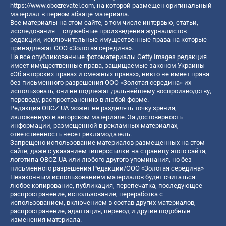
https://www.obozrevatel.com
, на которой размещен оригинальный
материал в первом абзаце материала.
Все материалы на этом сайте, в том числе интервью, статьи,
исследования – служебные произведения журналистов
редакции, исключительные имущественные права на которые
принадлежат ООО «Золотая середина».
На все опубликованные фотоматериалы Getty Images редакция
имеет имущественные права, защищаемые законом Украины
«Об авторских правах и смежных правах», никто не имеет права
без письменного разрешения ООО «Золотая середина» их
использовать, они не подлежат дальнейшему воспроизводству,
переводу, распространению в любой форме.
Редакция OBOZ.UA может не разделять точку зрения,
изложенную в авторском материале. За достоверность
информации, размещенной в рекламных материалах,
ответственность несет рекламодатель.
Запрещено использование материалов размещенных на этом
сайте, даже с указанием гиперссылки на страницу этого сайта,
логотипа OBOZ.UA или любого другого упоминания, но без
письменного разрешения Редакции/ООО «Золотая середина»
Незаконным использованием материалов будет считаться:
любое копирование, публикация, перепечатка, последующее
распространение, использование, переработка с
использованием, включением в состав других материалов,
распространение, адаптация, перевод и другие подобные
изменения материала.