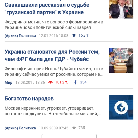
Саакашвили рассказал о судьбе
"грузинской партии" в Украине
Федорин отметил, что вопрос о формировании в
Украине новой политической силы назрел
16,8 т.
(Архив) Политика
12.01.2016 18:08
Украина становится для России тем,
чем ФРГ была для ГДР - Чубайс
Философ и историк Игорь Чубайс отметил, что в
Украину сейчас уезжают россияне, которые не
согласны с путинским режимом
101,2 т.
354
Мир
13.08.2015 13:36
Богатство народов
Москва нервничает, угрожает, уговаривает,
пытается подкупить. Но чем больше метаний,
тем очевидней, что вернуть себе роль старшего
брата Россия не в состоянии - если, конечно, не
735
(Архив) Политика
13.09.2009 07:45
рассматривать самоубийственный сценарий с
танками.