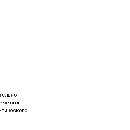
тельно
 четкого
итического