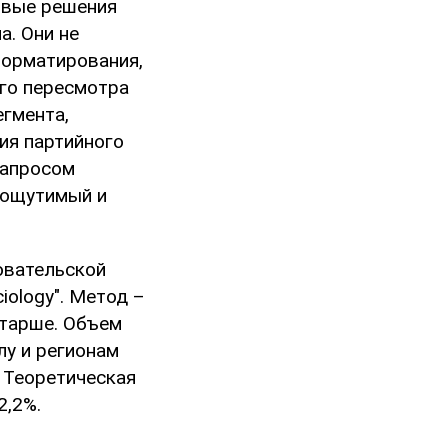
овые решения
а. Они не
форматирования,
ого пересмотра
егмента,
ия партийного
запросом
ь ощутимый и
овательской
iology". Метод –
старше. Объем
лу и регионам
. Теоретическая
2,2%.