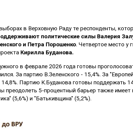
а выборах в Верховную Раду те респонденты, кото
поддерживают политические силы Валерия Зал
енского и Петра Порошенко
. Четвертое место у 
проекта
Кирилла Буданова.
лужного в феврале 2026 года готовы проголосова
лился. За партию В.Зеленского - 15,4%. За "Европе
- 14,8%. Партию К.Буданова готовы поддержать 14
сы преодолеть 5-процентный барьер также имеет 
ка" (5,6%) и "Батькивщина" (5,2%).