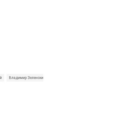
й
Владимир Зеленский
Петр Порошенко
Кирилл Буданов