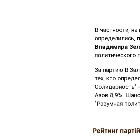
В частности, н
определились,
Владимира Зел
политического 
За партию В.За
тех, кто опреде
Солидарность" 
Азов 8,9%. Шан
"Разумная полити