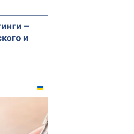
инги –
кого и