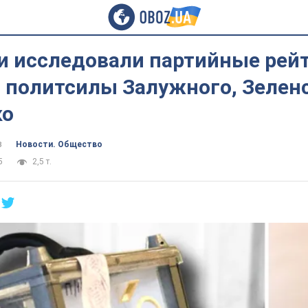
и исследовали партийные рейт
 политсилы Залужного, Зеленс
ко
в
Новости. Общество
5
2,5 т.