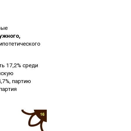
рые
ужного,
гипотетического
ть 17,2% среди
йскую
,7%, партию
партия