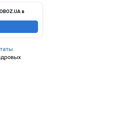
 OBOZ.UA в
ьтаты
кадровых