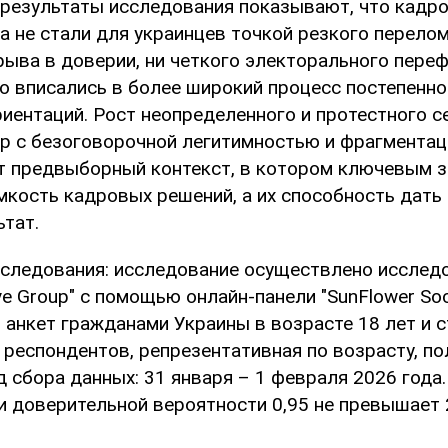
 результаты исследования показывают, что кадр
а не стали для украинцев точкой резкого перелом
рыва в доверии, ни четкого электорального пере
о вписались в более широкий процесс постепенн
иентаций. Рост неопределенного и протестного с
ур с безоговорочной легитимностью и фрагментац
 предвыборный контекст, в котором ключевым 
омкость кадровых решений, а их способность дат
ьтат.
следования: исследование осуществлено исслед
ve Group" с помощью онлайн-панели "SunFlower Soc
 анкет гражданами Украины в возрасте 18 лет и 
респондентов, репрезентативная по возрасту, по
 сбора данных: 31 января – 1 февраля 2026 года
и доверительной вероятности 0,95 не превышает 