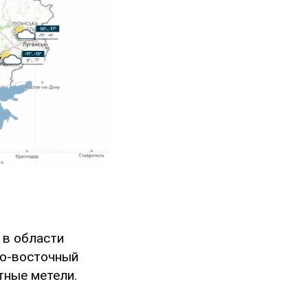
 в области
го-восточный
тные метели.