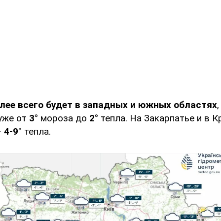
лее всего будет в западных и южных областях
уже от
3°
мороза до
2°
тепла. На Закарпатье и в 
–
4-9°
тепла.