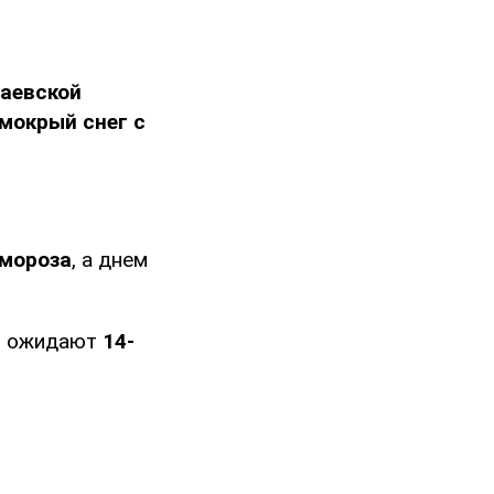
лаевской
 мокрый снег с
 мороза
, а днем
ью ожидают
14-