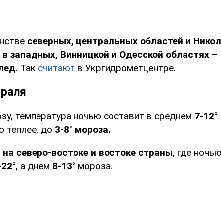
нстве
северных, центральных областей и Нико
а в западных, Винницкой и Одесской областях –
лед.
Так
считают
в Укргидрометцентре.
враля
озу, температура ночью составит в среднем
7-12°
о теплее, до
3-8° мороза.
 на северо-востоке и востоке страны
, где ноч
-22°
, а днем
8-13°
мороза.