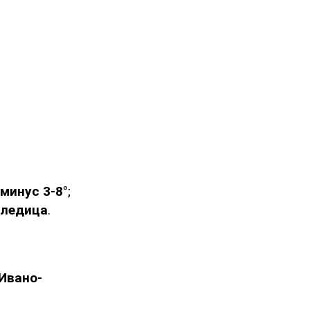
 минус 3-8°
;
оледица
.
Ивано-