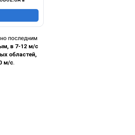
асно последним
м, в 7-12 м/с
ых областей,
0 м/с
.