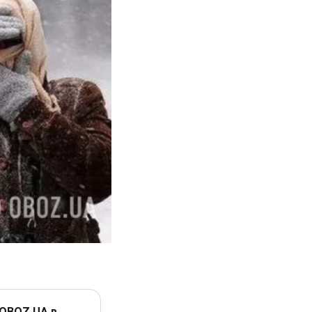
 OBOZ.UA в