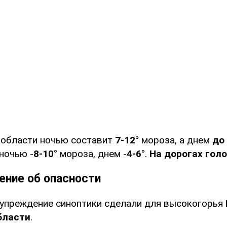
 области ночью составит
7-12°
мороза, а днем
до
ночью -
8-10°
мороза, днем -
4-6°
.
На дорогах гол
ние об опасности
упреждение синоптики сделали для высокогорья
бласти
.