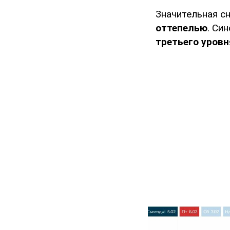
Значительная с
оттепелью
. Си
третьего уровн