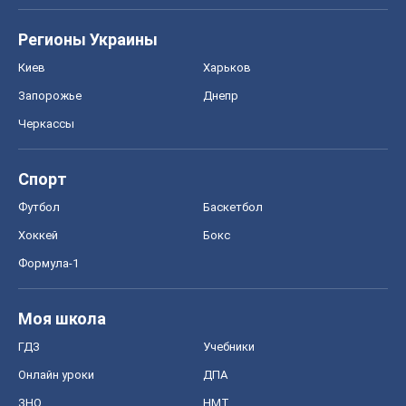
Футбол
Баскетбол
Хоккей
Бокс
Формула-1
Моя школа
ГДЗ
Учебники
Онлайн уроки
ДПА
ЗНО
НМТ
СНГ решебники
Авто
Тест Драйв
Электромобили
Акции
Сервис