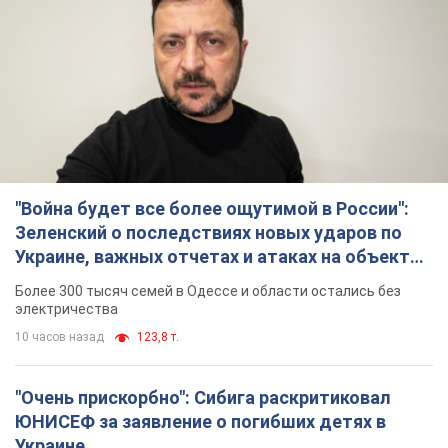
"Война будет все более ощутимой в России":
Зеленский о последствиях новых ударов по
Украине, важных отчетах и атаках на объекты
противника. Видео
Более 300 тысяч семей в Одессе и области остались без
электричества
10 часов назад
123,8 т.
"Очень прискорбно": Сибига раскритиковал
ЮНИСЕФ за заявление о погибших детях в
Украине
Глава МИД подчеркнул, что причиной гибели украинских
детей является война, развязанная РФ
8 часов назад
7,5 т.
"Значительные разрушения": Россия нанесла
массированный удар по добывающим
активам и буровой площадке "Укрнафты"