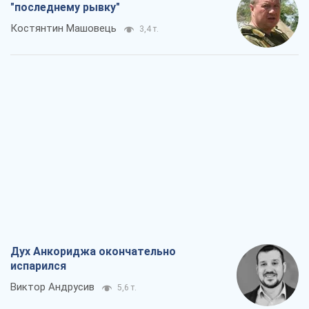
Дух Анкориджа окончательно
испарился
Виктор Андрусив
5,6 т.
Война и медиа: политика перешла в
соцсети, а СМИ играют по правилам
YouTube
Павел Казарин
2,9 т.
В плену собственных мифов: как
Константиновка стала главной