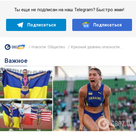
Важное
Красавица из Львова с рекордом выиграла
историческую медаль для Украины на
чемпионате мира по легкой атлетике U20.
Видео
Наша соотечественница блестяще выступила в Орегоне
9.08.2026 09:32
66,2 т.
Бритни Спирс призналась в уколах