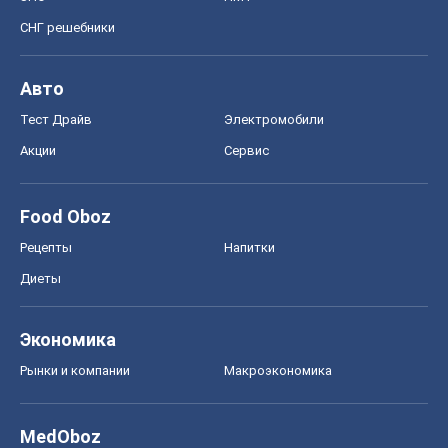
Food Oboz
Рецепты
Напитки
Диеты
Экономика
Рынки и компании
Mакроэкономика
MedOboz
Новости медицины
MAMACLUB
Шоу
Афиша
Сплетни
Красота
Мода
Женский Журнал