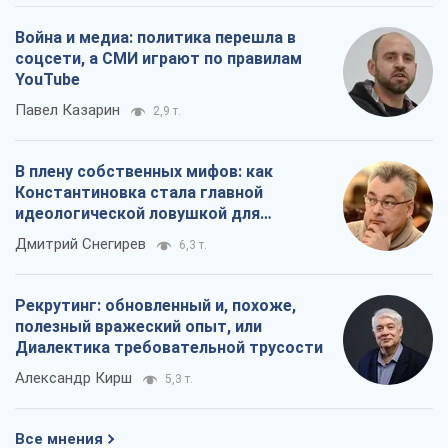
идеологической ловушкой для
российских оккупантов
Дмитрий Снегирев
6,3 т.
Рекрутинг: обновленный и, похоже,
полезный вражеский опыт, или
Диалектика требовательной трусости
Александр Кирш
5,3 т.
Все мнения
О компании
Команда
Правовая информация
Политика
конфиденциальности