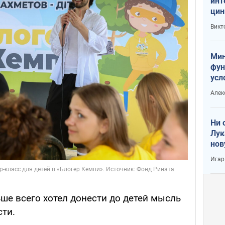
инт
цин
или
Викт
Тра
Мин
фун
усл
вое
Алек
Ни 
Лук
нов
Игар
ьше всего хотел донести до детей мысль
сти.