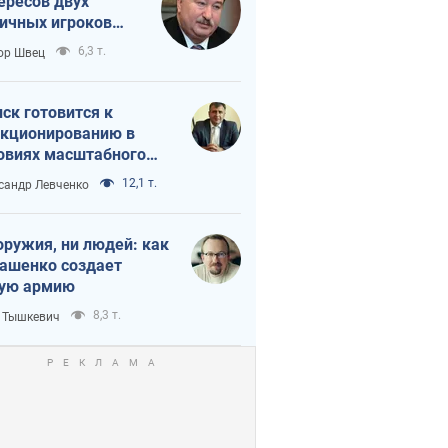
ересов двух
ичных игроков
 тайный план
6,3 т.
ор Швец
мпа и Путина?
ск готовится к
кционированию в
овиях масштабного
нного кризиса
12,1 т.
сандр Левченко
оружия, ни людей: как
ашенко создает
ую армию
8,3 т.
 Тышкевич