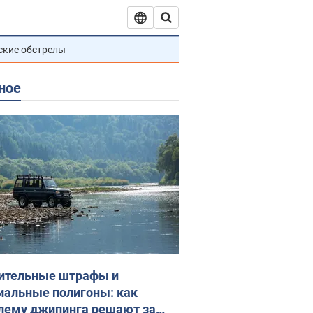
ские обстрелы
ное
ительные штрафы и
иальные полигоны: как
лему джипинга решают за