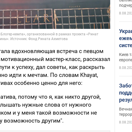
подче
8.08.20
Укра
ежем
сист
ала вдохновляющая встреча с певцом
Зеле
Киев т
й мотивационный мастер-класс, рассказал
европ
ути к успеху, дал советы, как раскрыть
8.08.20
нно идти к мечтам. По словам Khayat,
ивах особенно ценно для него:
Забо
подд
тива, потому что я, как никто другой,
резу
слышать нужные слова от нужного
обла
Вечна
нком и у меня такой возможности не
киев
терро
ту возможность другим".
8.08.20