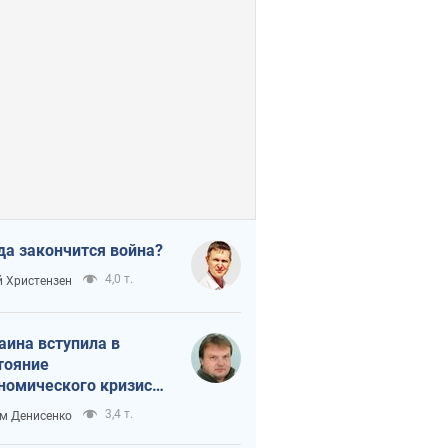
да закончится война?
4,0 т.
 Христензен
аина вступила в
тояние
номического кризиса.
ь ли свет в конце
3,4 т.
м Денисенко
неля?