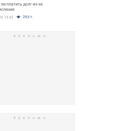
я вынес
ли платить долг из-за
иданное решение
исления
29,9 т.
26 14:43