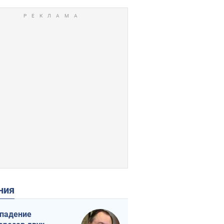
ения
падение