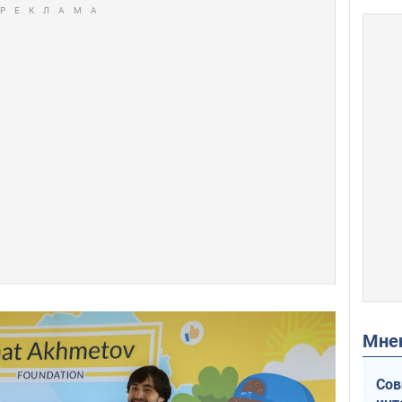
Мн
Сов