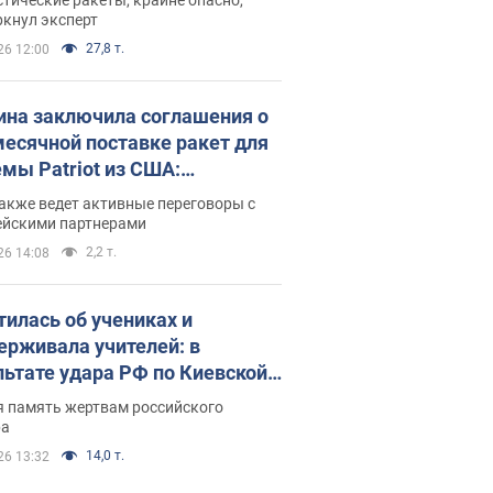
ркнул эксперт
27,8 т.
26 12:00
ина заключила соглашения о
есячной поставке ракет для
емы Patriot из США:
нский раскрыл подробности
акже ведет активные переговоры с
ейскими партнерами
2,2 т.
26 14:08
тилась об учениках и
ерживала учителей: в
льтате удара РФ по Киевской
сти погибли директор
я память жертвам российского
ского лицея, её муж и внук
ра
14,0 т.
26 13:32