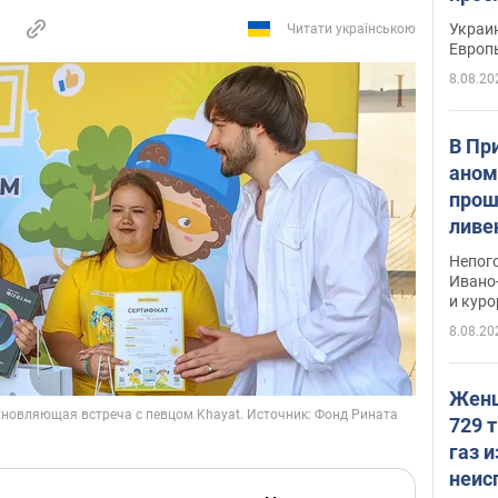
гран
Украин
Читати українською
Европ
8.08.20
В Пр
аном
прош
ливе
прев
Непог
Виде
Ивано
и кур
8.08.20
Женщ
729 т
газ 
неис