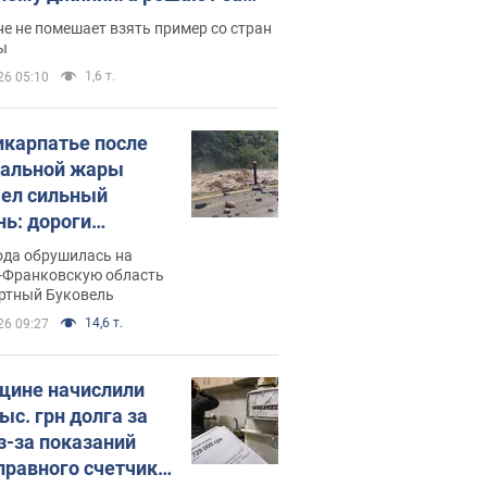
ицей
е не помешает взять пример со стран
ы
1,6 т.
26 05:10
икарпатье после
альной жары
ел сильный
нь: дороги
ратились в реки.
ода обрушилась на
о
-Франковскую область
ортный Буковель
14,6 т.
26 09:27
ине начислили
ыс. грн долга за
из-за показаний
правного счетчика: