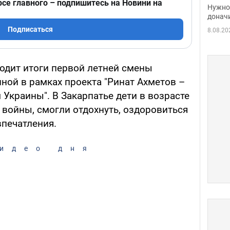
судь
рсе главного – подпишитесь на Новини на
Нужно 
неож
донач
Подписаться
8.08.20
одит итоги первой летней смены
нной в рамках проекта "Ринат Ахметов –
Украины". В Закарпатье дети в возрасте
 войны, смогли отдохнуть, оздоровиться
печатления.
идео дня