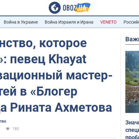
Война в Украине
Война Израиля и Ирана
VENETO
Россий
Важ
нство, которое
: певец Khayat
вационный мастер-
тей в «Блогер
а Рината Ахметова
Знач
ство
спец
180
проб