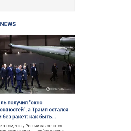
P NEWS
ль получил "окно
ожностей", а Трамп остался
и без ракет: как быть
ине? Интервью с Мельником
 о том, что у России закончатся
тические ракеты, крайне опасно,