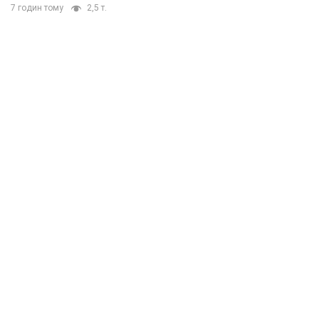
7 годин тому
2,5 т.