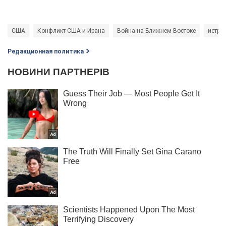
США
Конфликт США и Ирана
Война на Ближнем Востоке
истре
Редакционная политика