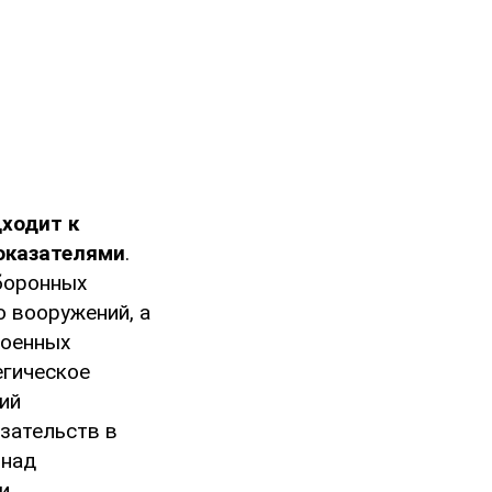
ходит к
оказателями
.
боронных
 вооружений, а
военных
егическое
ий
зательств в
 над
и.