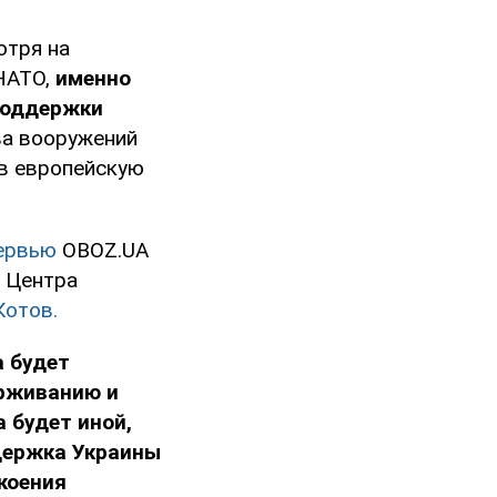
тря на
НАТО,
именно
поддержки
ва вооружений
в европейскую
ервью
OBOZ.UA
а Центра
Котов.
а будет
ерживанию и
 будет иной,
держка Украины
коения