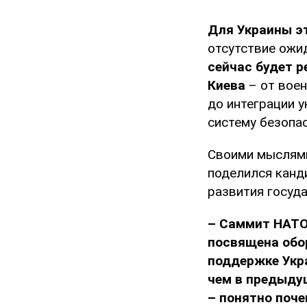
Для Украины эт
отсутствие ожи
сейчас будет 
Киева
– от вое
до интеграции 
систему безопас
Своими мыслями
поделился канд
развития госуд
– Саммит НАТО
посвящена обо
поддержке Укра
чем в предыду
– понятно поче