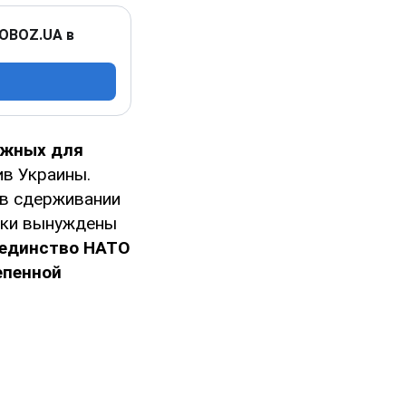
 OBOZ.UA в
ажных для
в Украины.
 в сдерживании
ики вынуждены
 единство НАТО
епенной