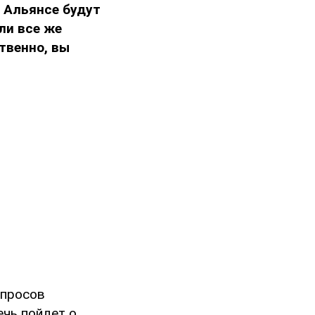
в Альянсе будут
ли все же
твенно, вы
опросов
ечь пойдет о