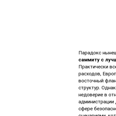
Парадокс нынеш
саммиту с луч
Практически вс
расходов, Евро
восточный флан
структур. Одна
недоверие в от
администрации 
сфере безопасн
сценариями, ко