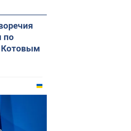
воречия
 по
с Котовым