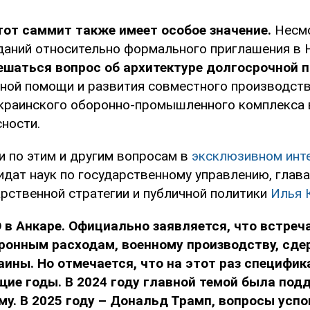
от саммит также имеет особое значение.
Несмо
даний относительно формального приглашения в 
решаться вопрос об архитектуре долгосрочной 
нной помощи и развития совместного производст
украинского оборонно-промышленного комплекса 
ности.
 по этим и другим вопросам в
эксклюзивном инт
идат наук по государственному управлению, глав
арственной стратегии и публичной политики
Илья 
 в Анкаре.
Официально заявляется, что встреч
ронным расходам, военному производству, сд
ины. Но отмечается, что на этот раз специфика
щие годы. В 2024 году главной темой была под
му. В 2025 году – Дональд Трамп, вопросы успо