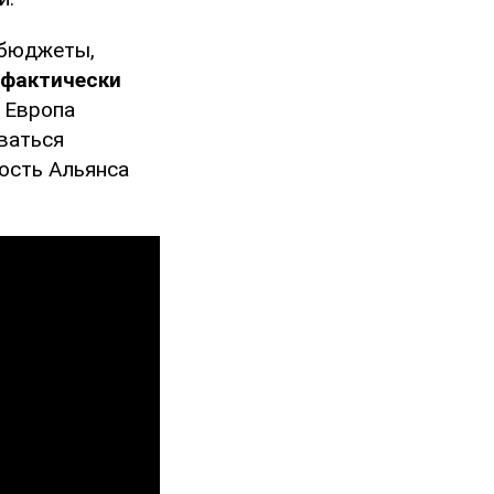
 бюджеты,
 фактически
 Европа
ваться
ность Альянса