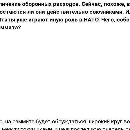
личение оборонных расходов. Сейчас, похоже, 
остаются ли они действительно союзниками. И
аты уже играют иную роль в НАТО. Чего, собс
аммита?
о, на саммите будет обсуждаться широкий круг в
 между союзниками, и не в последнюю очередь р