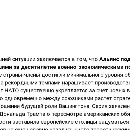
ней ситуации заключается в том, что
Альянс под
шими за десятилетие военно-экономическими п
е страны-члены достигли минимального уровня о
па рекордными темпами наращивает производство
г НАТО существенно укрепляется за счет новых 
ко одновременно между союзниками растет страт
ношении будущей роли Вашингтона. Серия заявлен
Дональда Трампа о пересмотре американских обя
ости заставила европейские столицы задуматься
торые еще недавно казались чисто теоретическим