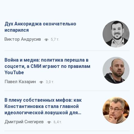
Дух Анкориджа окончательно
испарился
Виктор Андрусив
5,7 т.
Война и медиа: политика перешла в
соцсети, а СМИ играют по правилам
YouTube
Павел Казарин
3,0 т.
В плену собственных мифов: как
Константиновка стала главной
идеологической ловушкой для
российских оккупантов
Дмитрий Снегирев
6,4 т.