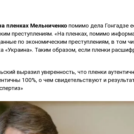
на пленках Мельниченко
помимо дела Гонгадзе е
ским преступлениям. «На пленках, помимо информ
данные по экономическим преступлениям, в том чи
ка «Украина». Таким образом, если пленки расши
ьский выразил уверенность, что пленки аутентич
тентичны 100%, о чем свидетельствуют и результ
спертиз»