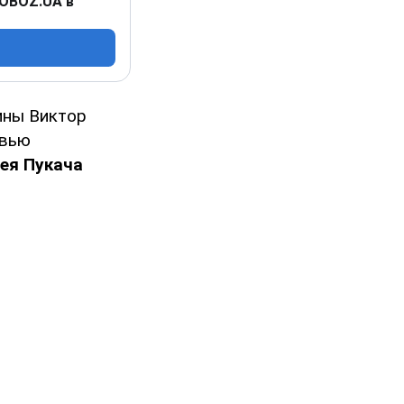
 OBOZ.UA в
ины Виктор
рвью
ея Пукача