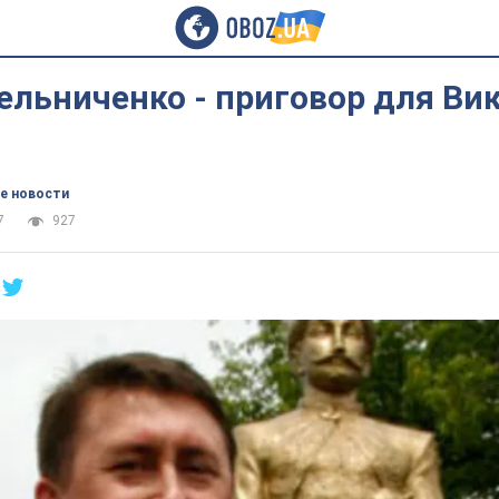
ельниченко - приговор для Ви
е новости
7
927