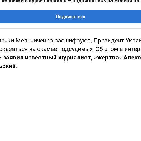
 первыми в курсе главного – подпишитесь на Новини на
Подписаться
пленки Мельниченко расшифруют, Президент Укра
казаться на скамье подсудимых. Об этом в инте
»
заявил известный журналист, «жертва» Алекс
ьский
.