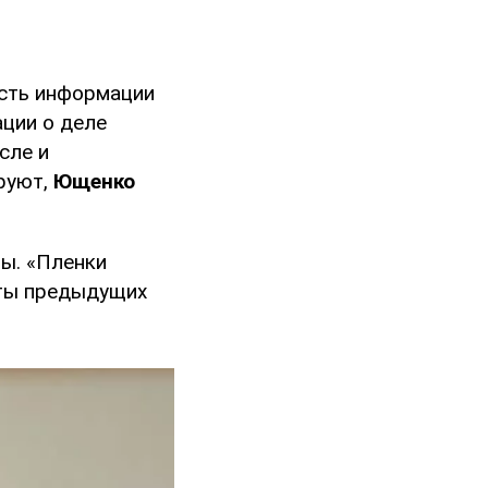
сть информации
ации о деле
сле и
фруют,
Ющенко
ны. «Пленки
аты предыдущих