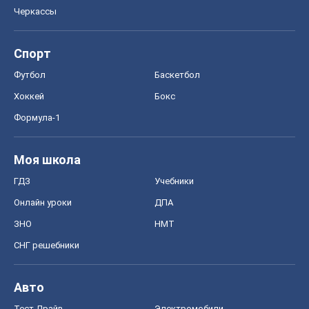
Черкассы
Спорт
Футбол
Баскетбол
Хоккей
Бокс
Формула-1
Моя школа
ГДЗ
Учебники
Онлайн уроки
ДПА
ЗНО
НМТ
СНГ решебники
Авто
Тест Драйв
Электромобили