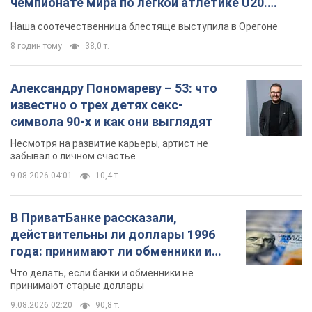
чемпионате мира по легкой атлетике U20.
Видео
Наша соотечественница блестяще выступила в Орегоне
8 годин тому
38,0 т.
Александру Пономареву – 53: что
известно о трех детях секс-
символа 90-х и как они выглядят
Несмотря на развитие карьеры, артист не
забывал о личном счастье
9.08.2026 04:01
10,4 т.
В ПриватБанке рассказали,
действительны ли доллары 1996
года: принимают ли обменники и
банки такие купюры
Что делать, если банки и обменники не
принимают старые доллары
9.08.2026 02:20
90,8 т.