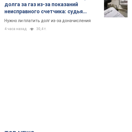
долга за газ из-за показаний
неисправного счетчика: судья
вынес неожиданное решение
Нужно ли платить долг из-за доначисления
4 часа назад
30,4 т.