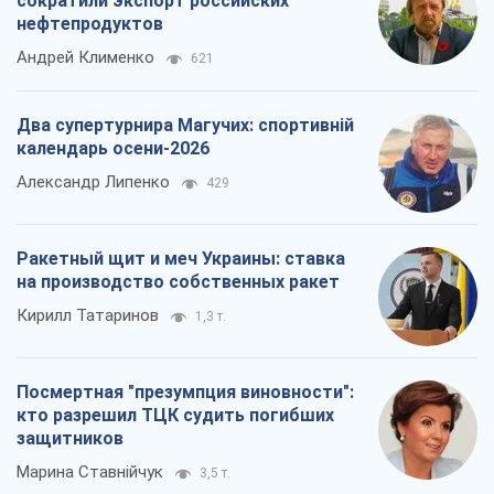
Кирилл Татаринов
1,3 т.
Посмертная "презумпция виновности":
кто разрешил ТЦК судить погибших
защитников
Марина Ставнійчук
3,5 т.
Все мнения
О компании
Команда
Правовая информация
Политика
конфиденциальности