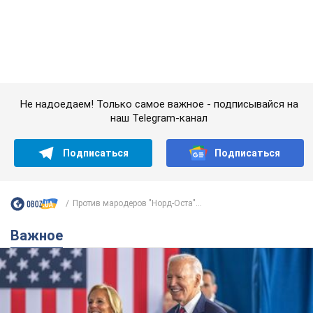
Против мародеров "Норд-Оста"...
Важное
Супруга тяжелобольного Джо Байдена
назвала первый симптом, который
сигнализировал о его "агрессивном" раке
Сначала врачи не обратили на это должного внимания
7 годин тому
10,9 т.