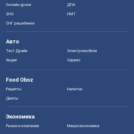
Food Oboz
Рецепты
Напитки
Диеты
Экономика
Рынки и компании
Mакроэкономика
MedOboz
Новости медицины
MAMACLUB
Шоу
Афиша
Сплетни
Красота
Мода
Женский Журнал