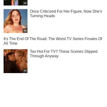
Не надоедаем! Только самое важное - подписывайся на
наш Telegram-канал
Подписаться
Подписаться