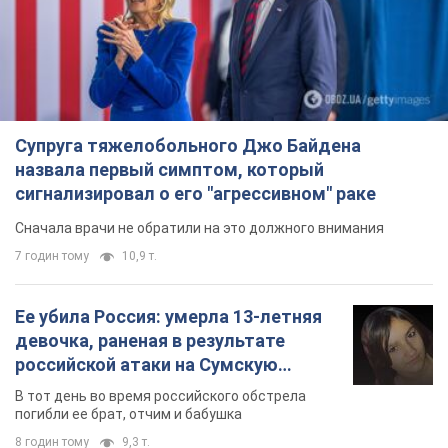
Ее убила Россия: умерла 13-летняя
девочка, раненая в результате
российской атаки на Сумскую
область. Фото
В тот день во время российского обстрела
погибли ее брат, отчим и бабушка
8 годин тому
9,3 т.
Почему в СССР врачи носили только
белые халаты
В этом был как практический, так и
символический смысл
7 годин тому
3,2 т.