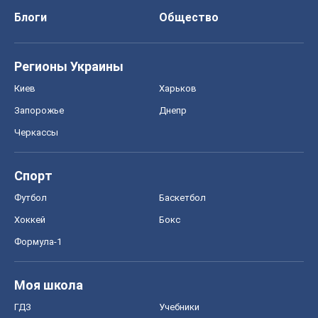
Футбол
Баскетбол
Хоккей
Бокс
Формула-1
Моя школа
ГДЗ
Учебники
Онлайн уроки
ДПА
ЗНО
НМТ
СНГ решебники
Авто
Тест Драйв
Электромобили
Акции
Сервис