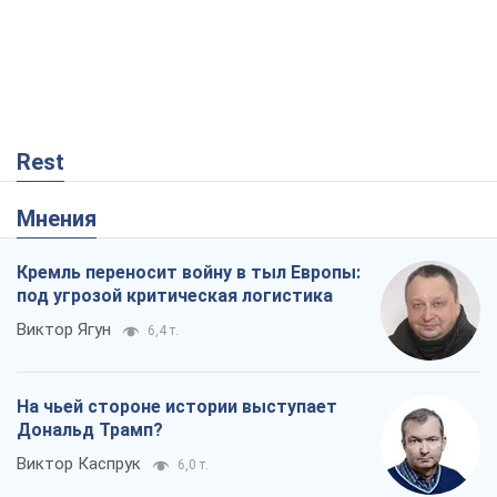
под угрозой критическая логистика
Виктор Ягун
6,4 т.
На чьей стороне истории выступает
Дональд Трамп?
Виктор Каспрук
6,0 т.
В Киеве вырубили более 300 крупных
деревьев ради теплотрассы и вопреки
Генплану
Владислав Самойленко
36