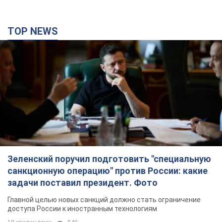
Зеленский поручил подготовить "специальную
санкционную операцию" против России: какие
задачи поставил президент. Фото
Главной целью новых санкций должно стать ограничение
доступа России к иностранным технологиям
18 хвилин тому
540
Херсон полностью остался без света, во
Львове аварийные отключения: ситуация в
энергосистеме 6 августа
Россияне нанесли удар по важному энергообъекту
3 години тому
12,6 т.
Налоговая служба передаст Минобороны
данные о мужчинах в возрасте от 18 до 60 лет: