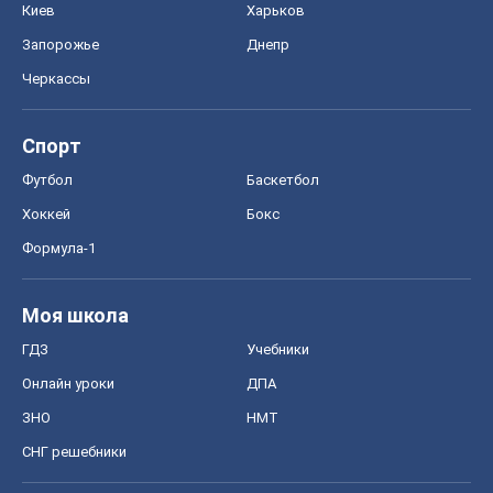
Онлайн уроки
ДПА
ЗНО
НМТ
СНГ решебники
Авто
Тест Драйв
Электромобили
Акции
Сервис
Food Oboz
Рецепты
Напитки
Диеты
Экономика
Рынки и компании
Mакроэкономика