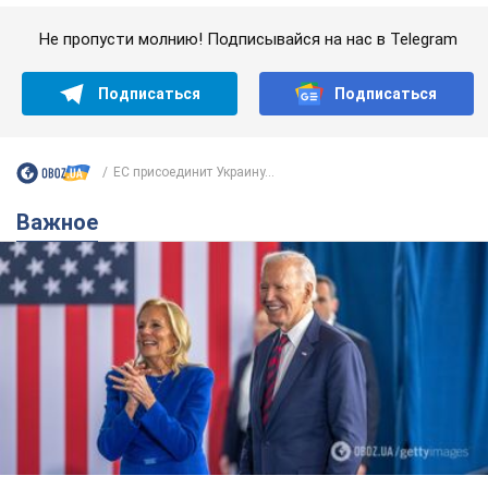
Супруга тяжелобольного Джо Байдена
назвала первый симптом, который
сигнализировал о его "агрессивном" раке
Сначала врачи не обратили на это должного внимания
9 годин тому
12,6 т.
Ее убила Россия: умерла 13-летняя
девочка, раненая в результате
российской атаки на Сумскую
область. Фото
В тот день во время российского обстрела
погибли ее брат, отчим и бабушка
9 годин тому
9,7 т.