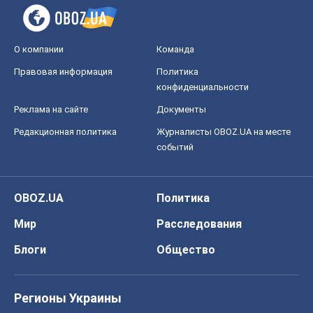
Блоги
Общество
Регионы Украины
Киев
Харьков
Запорожье
Днепр
Черкассы
Спорт
Футбол
Баскетбол
Хоккей
Бокс
Формула-1
Моя школа
ГДЗ
Учебники