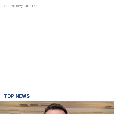
TOP NEWS
"Защита нашей жизни": Зеленский об
антибаллистической системе FREYJA,
санкциях против России и поддержке аграриев.
Видео
Европейские партнеры присоединяются к совместному
проекту
годину тому
13,5 т.