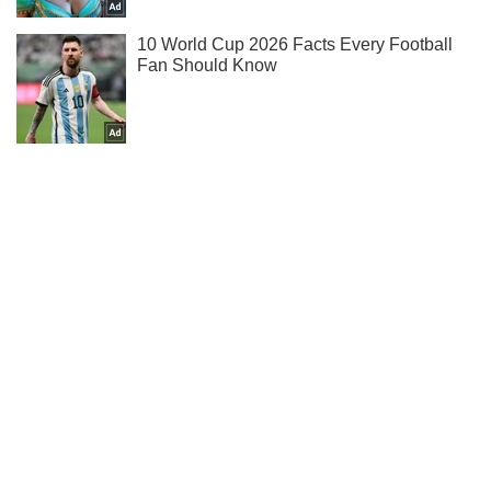
Не пропусти молнию! Подписывайся на нас в Telegram
Подписаться
Подписаться
ЕС присоединит Украину...
Важное