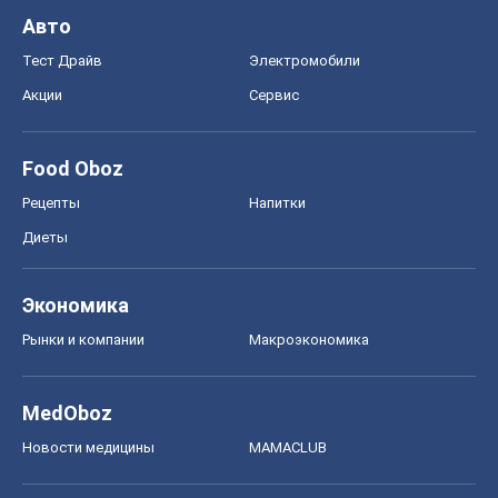
MedOboz
Новости медицины
MAMACLUB
Шоу
Афиша
Сплетни
Красота
Мода
Женский Журнал