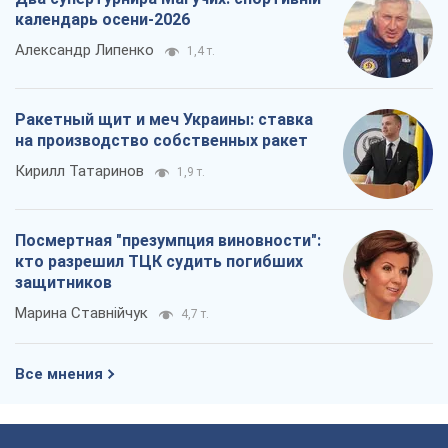
Все мнения
О компании
Команда
Правовая информация
Политика
конфиденциальности
Реклама на сайте
Документы
Редакционная политика
Журналисты OBOZ.UA на месте
событий
OBOZ.UA
Политика
Мир
Расследования