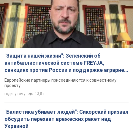
"Балистика убивает людей": Сикорский призвал
обсудить перехват вражеских ракет над
Украиной
Глава МИД Польши призвал сбивать российские ракеты над
Украиной
2 години тому
3,3 т.
Налоговая служба передаст Минобороны
данные о мужчинах в возрасте от 18 до 60 лет:
зачем это нужно
Это необходимо для проверки воинского учета
3 години тому
13,8 т.