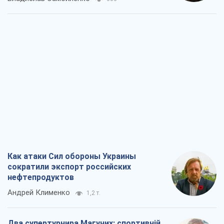
сократили экспорт российских
нефтепродуктов
Андрей Клименко
1,2 т.
Два супертурнира Магучих: спортивній
календарь осени-2026
Александр Липенко
1,4 т.
Ракетный щит и меч Украины: ставка
на производство собственных ракет
Кирилл Татаринов
1,9 т.
Посмертная "презумпция виновности":
кто разрешил ТЦК судить погибших
защитников
Марина Ставнійчук
4,7 т.