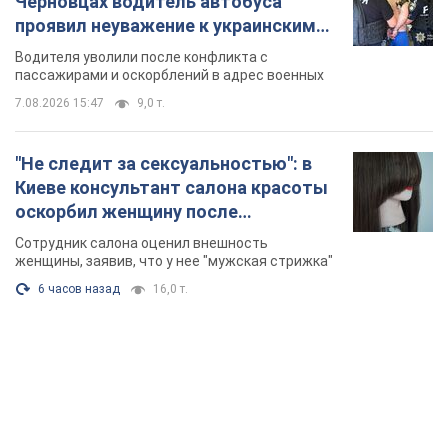
Черновцах водитель автобуса
проявил неуважение к украинским
военным и поплатился за это.
Водителя уволили после конфликта с
Видео
пассажирами и оскорблений в адрес военных
7.08.2026 15:47
9,0 т.
"Не следит за сексуальностью": в
Киеве консультант салона красоты
оскорбил женщину после
химиотерапии, разгорелся скандал.
Сотрудник салона оценил внешность
Фото
женщины, заявив, что у нее "мужская стрижка"
6 часов назад
16,0 т.