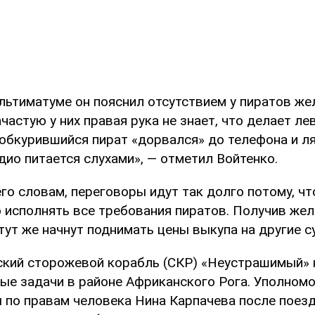
льтиматуме он пояснил отсутствием у пиратов же
частую у них правая рука не знает, что делает ле
 обкурившийся пират «дорвался» до телефона и ля
ио питается слухами», — отметил Войтенко.
его словам, переговоры идут так долго потому, чт
 исполнять все требования пиратов. Получив жел
тут же начнут поднимать цены выкупа на другие с
ский сторожевой корабль (СКР) «Неустрашимый» 
ые задачи в районе Африканского Рога. Уполном
 по правам человека Нина Карпачева после поез