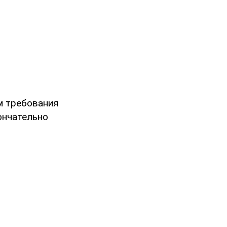
м требования
ончательно