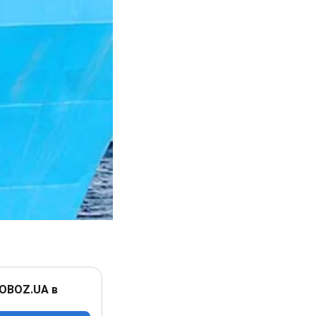
 OBOZ.UA в