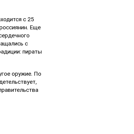
аходится с 25
 россиянин. Еще
 сердечного
ращались с
радиции: пираты
угое оружие. По
детельствует,
 правительства