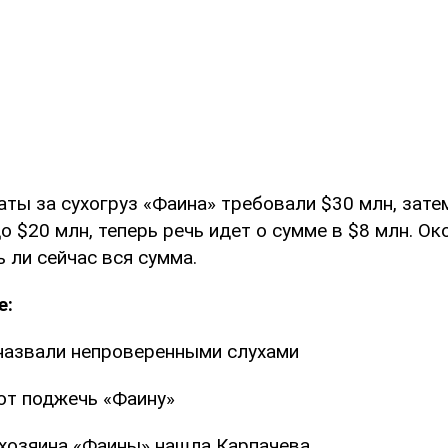
аты за сухогруз «Фаина» требовали $30 млн, зате
 $20 млн, теперь речь идет о сумме в $8 млн. Ок
ь ли сейчас вся сумма.
е:
назвали непроверенными слухами
т поджечь «Фаину»
хозяина «Фаины» нашла Карпачева