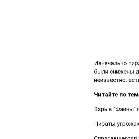
Изначально пир
были снижены до
неизвестно, ест
Читайте по тем
Взрыв "Фаины" 
Пираты угрожаю
Спрятавшегося 