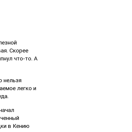
лезной
вая. Скорее
пнул что-то. А
о нельзя
аемое легко и
уда.
начал
оченный
дки в Кению