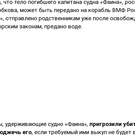
 что тело погибшего капитана судна «Фаина», ро
бкова, может быть передано на корабль ВМФ Ро
, отправлено родственникам уже после освобож
орским законам, предано воде.
ы, удерживающие судно «Фаина»,
пригрозили уби
поджечь его
, если требуемый ими выкуп не будет 