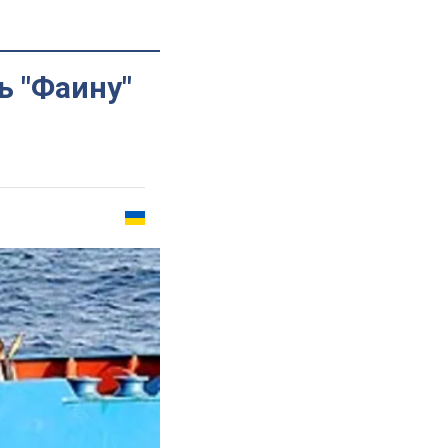
ь "Фаину"