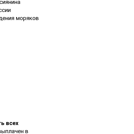
ссиянина
ссии
дения моряков
ть всех
выплачен в