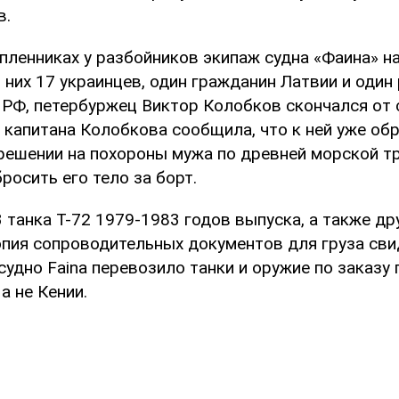
в.
 пленниках у разбойников экипаж судна «Фаина» н
 них 17 украинцев, один гражданин Латвии и один
 РФ, петербуржец Виктор Колобков скончался от
 капитана Колобкова сообщила, что к ней уже об
решении на похороны мужа по древней морской т
осить его тело за борт.
 танка Т-72 1979-1983 годов выпуска, а также др
пия сопроводительных документов для груза сви
судно Faina перевозило танки и оружие по заказу
а не Кении.