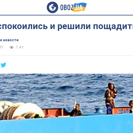
спокоились и решили пощадит
е новости
01
1,4 т.