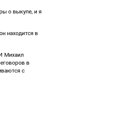
ры о выкупе, и я
 он находится в
И Михаил
реговоров в
иваются с