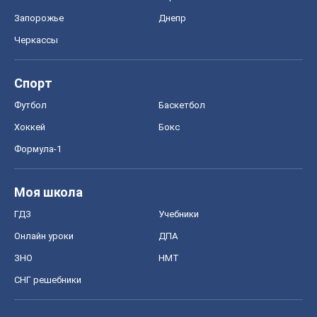
Формула-1
Моя школа
ГДЗ
Учебники
Онлайн уроки
ДПА
ЗНО
НМТ
СНГ решебники
Авто
Тест Драйв
Электромобили
Акции
Сервис
Food Oboz
Рецепты
Напитки