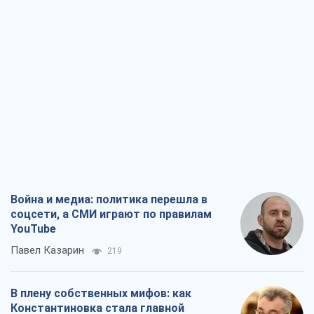
Война и медиа: политика перешла в
соцсети, а СМИ играют по правилам
YouTube
Павел Казарин
219
В плену собственных мифов: как
Константиновка стала главной
идеологической ловушкой для
российских оккупантов
Дмитрий Снегирев
1,7 т.
Рекрутинг: обновленный и, похоже,
полезный вражеский опыт, или
Диалектика требовательной трусости
Александр Кирш
1,7 т.