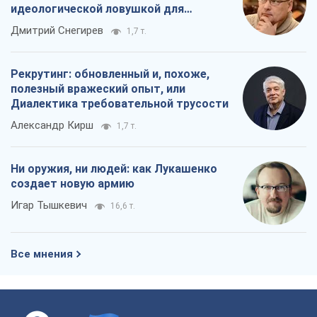
Ни оружия, ни людей: как Лукашенко
создает новую армию
Игар Тышкевич
16,6 т.
Все мнения
О компании
Команда
Правовая информация
Политика
конфиденциальности
Реклама на сайте
Документы
Редакционная политика
Журналисты OBOZ.UA на месте
событий