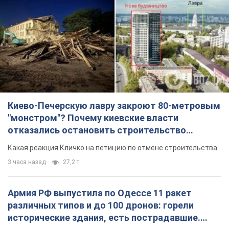
Киево-Печерскую лавру закроют 80-метровым
"монстром"? Почему киевские власти
отказались остановить строительство
небоскреба "московского верующего"
Какая реакция Кличко на петицию по отмене строительства
3 часа назад
27,2 т.
Армия РФ выпустила по Одессе 11 ракет
различных типов и до 100 дронов: горели
исторические здания, есть пострадавшие.
Фото и видео
Для террора враг применил ракеты и дроны
23 минуты назад
54,0 т.
МИД Болгарии вызвал украинского посла из-за
инцидента с дроном: что произошло
Беседа состоится 10 августа
3 часа назад
4,5 т.