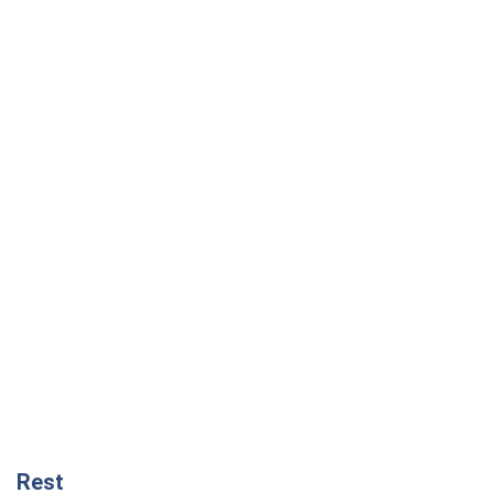
Rest
Мнения
Украинский парадокс, или Почему у
Путина ничего не получилось с
Украиной
Виталий Портников
2,8 т.