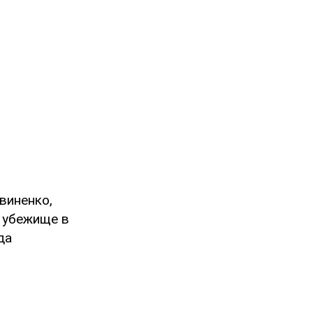
виненко,
 убежище в
да