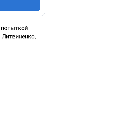
а попыткой
а Литвиненко,