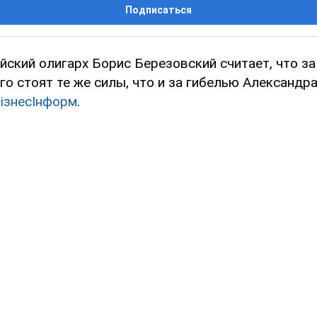
Подписаться
йский олигарх Борис Березовский считает, что з
го стоят те же силы, что и за гибелью Александр
iзнесIнформ
.