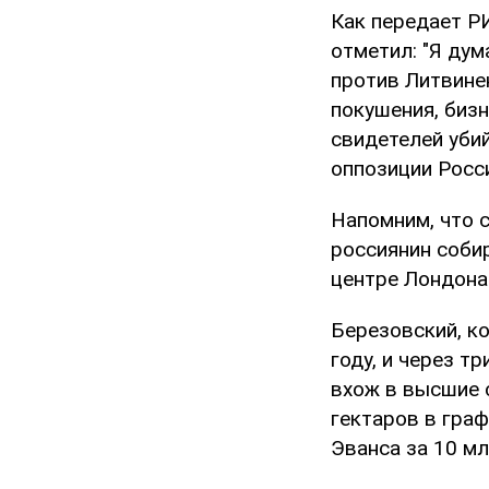
Как передает Р
отметил: "Я дум
против Литвинен
покушения, бизн
свидетелей уби
оппозиции Росси
Напомним, что 
россиянин собир
центре Лондона
Березовский, ко
году, и через т
вхож в высшие 
гектаров в гра
Эванса за 10 мл