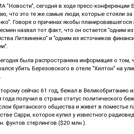
ИА "Новости", сегодня в ходе пресс-конференции 
аю, что это те же самые люди, которые стояли за
ко". Говоря о причинах якобы планировавшегося 
есмен назвал тот факт, что он остается "одним и
йства Литвиненко" и "одним из источников финанс
и".
сегодня была распространена информация о том, 
ался убить Березовского в отеле "Хилтон" на ули
.
торому сейчас 61 год, бежал в Великобританию и
ри года получил в стране статус политического бе
слои британского общества и живет в поместье 
фстве Сарри, которое купил у известного радиове
н. фунтов стерлингов ($20 млн.).