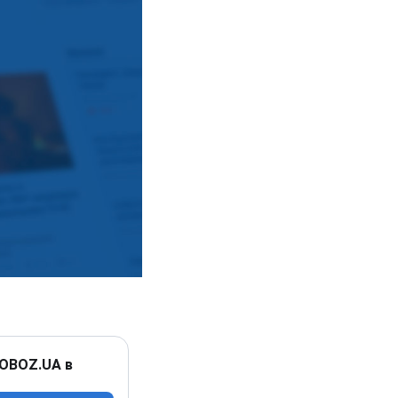
 OBOZ.UA в