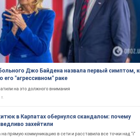
больного Джо Байдена назвала первый симптом, 
о его "агрессивном" раке
ратили на это должного внимания
 т.
китюк в Карпатах обернулся скандалом: почему
ведливо захейтили
на прямую коммуникацию в сети и расставила все точки над "i"