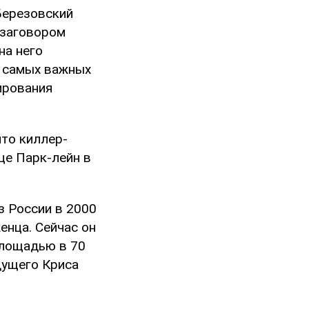
Березовский
 заговором
на него
з самых важных
ирования
что киллер-
це Парк-лейн в
з России в 2000
женца. Сейчас он
площадью в 70
дущего Криса