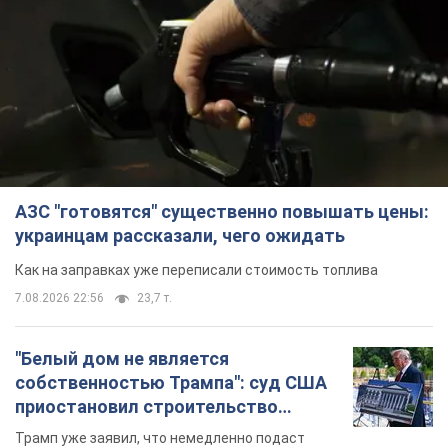
АЗС "готовятся" существенно повышать цены:
украинцам рассказали, чего ожидать
Как на заправках уже переписали стоимость топлива
7.08.2026 22:56
23,7 т.
"Белый дом не является
собственностью Трампа": суд США
приостановил строительство
бального зала стоимостью 400 млн
Трамп уже заявил, что немедленно подаст