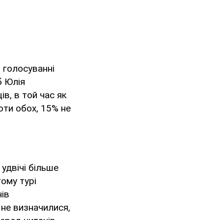
 голосуванні
б Юлія
в, в той час як
оти обох, 15% не
удвічі більше
ому турі
ів
 не визначилися,