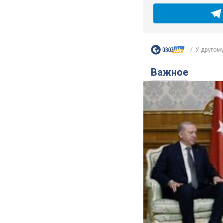
У другому 
Важное