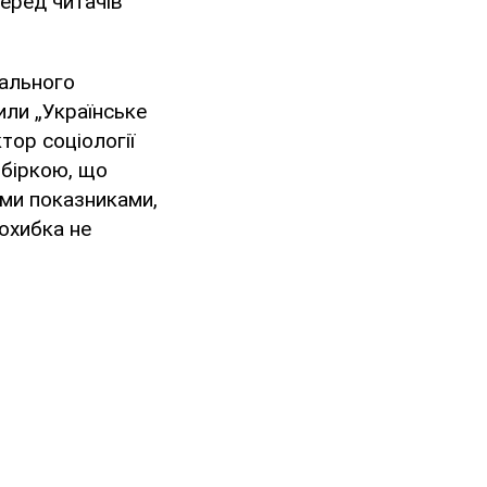
еред читачів
нального
или „Українське
тор соціології
ибіркою, що
ими показниками,
похибка не