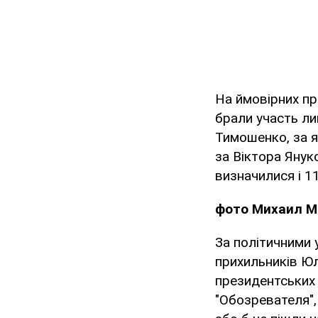
На ймовірних пр
брали участь ли
Тимошенко, за я
за Віктора Янук
визначилися і 1
фото Михаил М
За політичними 
прихильників Юл
президентських
"Обозревателя",