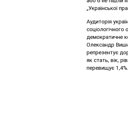
або б не пішли 
„Української пр
Аудиторія украї
соціологічного 
демократичне ко
Олександр Вишня
репрезентує дор
як стать, вік, р
перевищує 1,4%