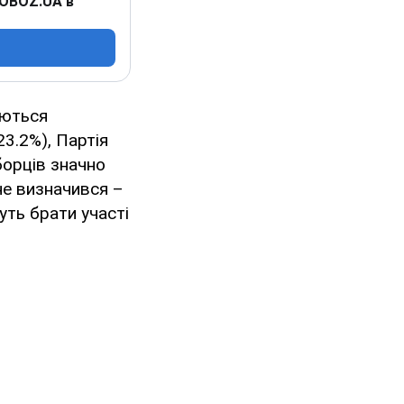
 OBOZ.UA в
уються
3.2%), Партія
борців значно
 не визначився –
уть брати участі