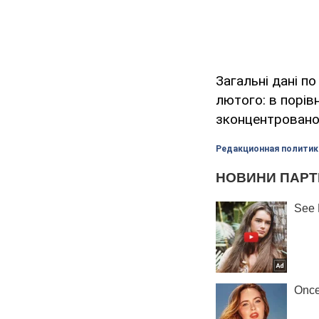
Загальні дані п
лютого: в порів
зконцентровано
Редакционная политик