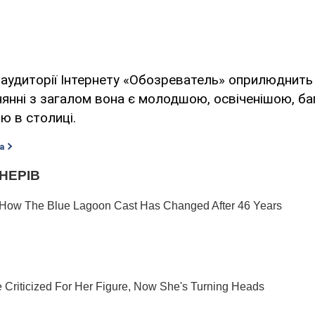
о аудиторії Інтернету «Обозреватель» оприлюднить
нянні з загалом вона є молодшою, освіченішою, б
ю в столиці.
а