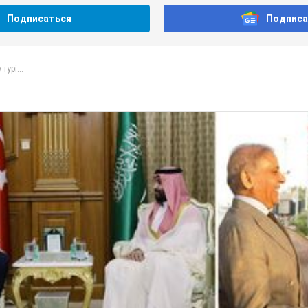
Подписаться
Подписа
турі...