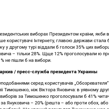
езидентських виборах Президентом країни, якби в
ше користувачі Інтернету, главою держави стала 
ку у другому турі віддали б голоси 35% цих виборці
овича – тільки 28%. Щще 12% проголосували ю пр
1% не пішли б на вибори.
аркив / пресс-служба президента Украины
уподобаннями серед користувачів „Обозревателя” 
ії Тимошенко, ніж Віктора Яновича: в уявному друг
 виборів за Тимошенко проголосували б 41% читач
 за Януковича – 20% (решта – або проти обох, або