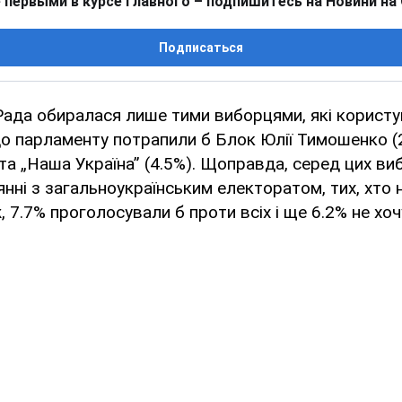
 первыми в курсе главного – подпишитесь на Новини на
Подписаться
Рада обиралася лише тими виборцями, які корист
до парламенту потрапили б Блок Юлії Тимошенко (2
) та „Наша Україна” (4.5%). Щоправда, серед цих ви
нянні з загальноукраїнським електоратом, тих, хто
, 7.7% проголосували б проти всіх і ще 6.2% не хоч