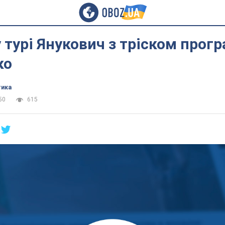
 турі Янукович з тріском прогр
ко
тика
50
615