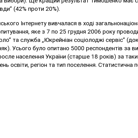
на вибори). Ще кращий результат Тимошенко має с
авди” (42% проти 20%).
нського Інтернету вивчалася в ході загальнонаціо
опитування, яке з 7 по 25 грудня 2006 року провод
ло” та служба „Юкрейніан соціолоджі сервіс” (док
к). Усього було опитано 5000 респондентів за в
осле населення України (старше 18 років) за так
івень освіти, регіон та тип поселення. Статистична 
.