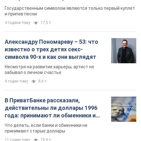
Государственным символом являются только первый куплет
и припев песни
4 години тому
17,5 т.
Александру Пономареву – 53: что
известно о трех детях секс-
символа 90-х и как они выглядят
Несмотря на развитие карьеры, артист не
забывал о личном счастье
9 годин тому
8,6 т.
В ПриватБанке рассказали,
действительны ли доллары 1996
года: принимают ли обменники и
банки такие купюры
Что делать, если банки и обменники не
принимают старые доллары
11 годин тому
76,9 т.