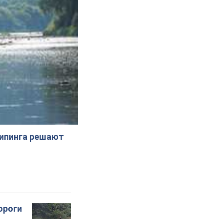
жипинга решают
ороги