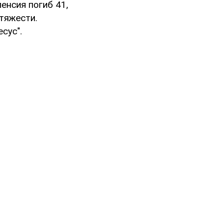
енсия погиб 41,
тяжести.
сус".