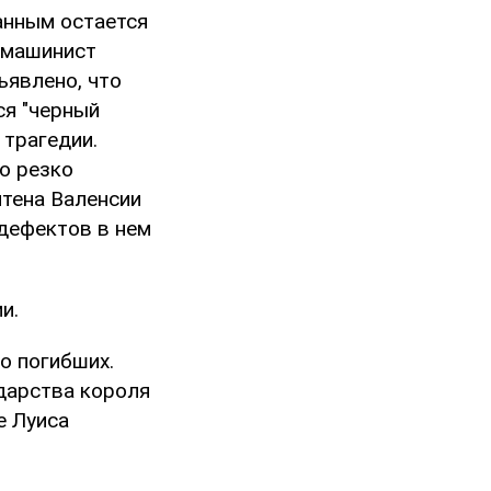
анным остается
и машинист
ъявлено, что
ся "черный
 трагедии.
о резко
итена Валенсии
дефектов в нем
и.
о погибших.
дарства короля
е Луиса