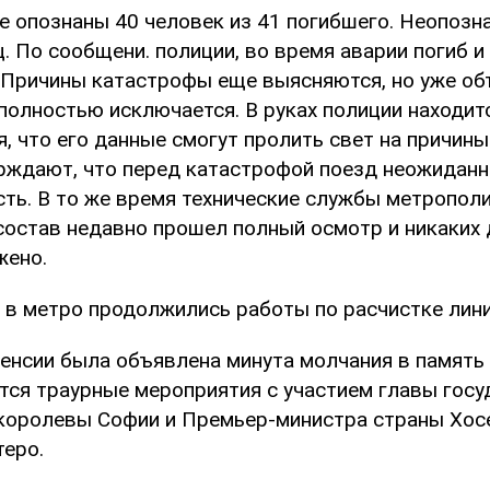
же опознаны 40 человек из 41 погибшего. Неопозн
. По сообщени. полиции, во время аварии погиб 
 Причины катастрофы еще выясняются, но уже об
полностью исключается. В руках полиции находит
я, что его данные смогут пролить свет на причины
рждают, что перед катастрофой поезд неожиданн
сть. В то же время технические службы метропол
состав недавно прошел полный осмотр и никаких 
жено.
а в метро продолжились работы по расчистке лини
ленсии была объявлена минута молчания в память 
тся траурные мероприятия с участием главы госу
 королевы Софии и Премьер-министра страны Хос
теро.