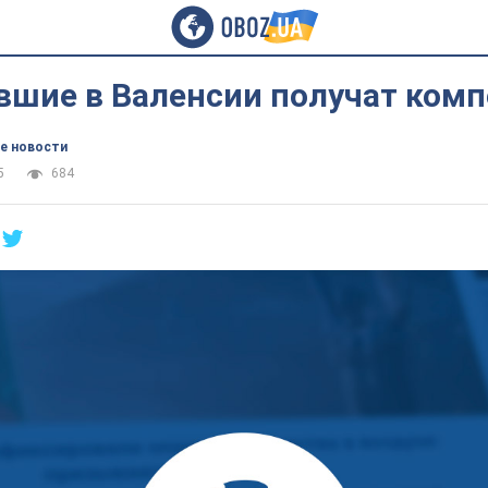
вшие в Валенсии получат ком
е новости
5
684