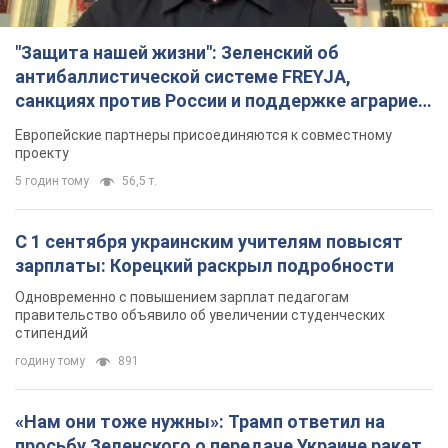
"Защита нашей жизни": Зеленский об
антибаллистической системе FREYJA,
санкциях против России и поддержке аграриев.
Видео
Европейские партнеры присоединяются к совместному
проекту
5 годин тому
56,5 т.
С 1 сентября украинским учителям повысят
зарплаты: Корецкий раскрыл подробности
Одновременно с повышением зарплат педагогам
правительство объявило об увеличении студенческих
стипендий
годину тому
891
«Нам они тоже нужны»: Трамп ответил на
просьбу Зеленского о передаче Украине ракет