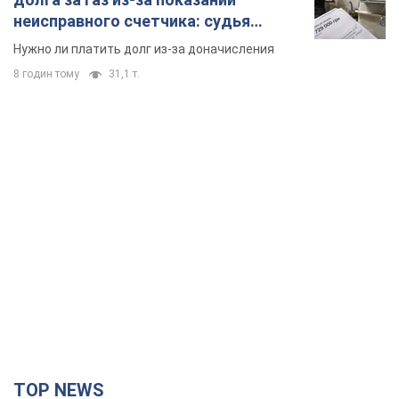
неисправного счетчика: судья
вынес неожиданное решение
Нужно ли платить долг из-за доначисления
8 годин тому
31,1 т.
TOP NEWS