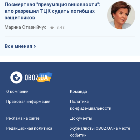
Посмертная "презумпция виновности":
кто разрешил ТЦК судить погибших
защитников
Марина Ставнійчук
8,4 т.
Все мнения
О компании
Команда
Правовая информация
Политика
конфиденциальности
Реклама на сайте
Документы
Редакционная политика
Журналисты OBOZ.UA на месте
событий