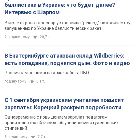
баллистики в Украине: что будет далее?
Интервью с Шарпом
В июле страна-агрессор установила "рекорд" по количеству
запущенных по Украине баллистических ракет
2 години тому
20,7 т.
В Екатеринбурге атакован склад Wildberries:
есть попадания, поднялся дым. Фото и видео
Россиянам не помогла даже работа ПВО
годину тому
6,1 т.
С 1 сентября украинским учителям повысят
зарплаты: Корецкий раскрыл подробности
Одновременно с повышением зарплат педагогам
правительство объявило об увеличении студенческих
стипендий
8 годин тому
7,7 т.