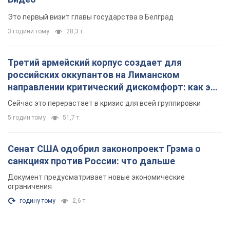
Это первый визит главы государства в Белград
3 години тому
28,3 т.
Третий армейский корпус создает для
российских оккупантов на Лиманском
направлении критический дискомфорт: как это
удалось
Сейчас это перерастает в кризис для всей группировки
5 годин тому
51,7 т.
Сенат США одобрил законопроект Грэма о
санкциях против России: что дальше
Документ предусматривает новые экономические
ограничения
годину тому
2,6 т.