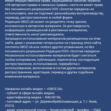
имеет имущественные права, защищаемые законом Украины
«Об авторских правах и смежных правах», никто не имеет права
без письменного разрешения ООО «Золотая середина» их
использовать, они не подлежат дальнейшему воспроизводству,
переводу, распространению в любой форме.
Редакция OBOZ.UA может не разделять точку зрения,
изложенную в авторском материале. За достоверность
информации, размещенной в рекламных материалах,
ответственность несет рекламодатель.
Запрещено использование материалов размещенных на этом
сайте, даже с указанием гиперссылки на страницу этого сайта,
логотипа OBOZ.UA или любого другого упоминания, но без
письменного разрешения Редакции/ООО «Золотая середина»
Незаконным использованием материалов будет считаться:
любое копирование, публикация, перепечатка, последующее
распространение, использование, переработка с
использованием, включением в состав других материалов,
распространение, адаптация, перевод и другие подобные
изменения материала.
Название онлайн медиа — «OBOZ.UA»
- субъект в сфере онлайн медиа;
- идентификатор медиа — R40-06156;
- почтовый адрес — ул. Деревообрабатывающая, д. 7, г. Киев,
01013;
- адрес электронной почты —
[email protected]
; - телефон — (044)