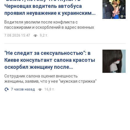
Черновцах водитель автобуса
проявил неуважение к украинским
военным и поплатился за это.
Водителя уволили после конфликта с
Видео
пассажирами и оскорблений в адрес военных
7.08.2026 15:47
9,2 т.
"Не следит за сексуальностью": в
Киеве консультант салона красоты
оскорбил женщину после
химиотерапии, разгорелся скандал.
Сотрудник салона оценил внешность
Фото
женщины, заявив, что у нее "мужская стрижка"
7 часов назад
16,8 т.