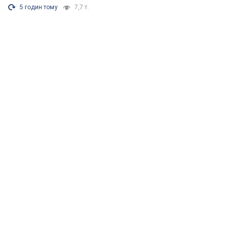
5 годин тому
7,7 т.